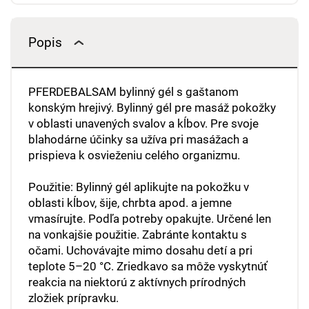
Popis
PFERDEBALSAM bylinný gél s gaštanom
konským hrejivý. Bylinný gél pre masáž pokožky
v oblasti unavených svalov a kĺbov. Pre svoje
blahodárne účinky sa užíva pri masážach a
prispieva k osvieženiu celého organizmu.
Použitie: Bylinný gél aplikujte na pokožku v
oblasti kĺbov, šije, chrbta apod. a jemne
vmasírujte. Podľa potreby opakujte. Určené len
na vonkajšie použitie. Zabránte kontaktu s
očami. Uchovávajte mimo dosahu detí a pri
teplote 5–20 °C. Zriedkavo sa môže vyskytnúť
reakcia na niektorú z aktívnych prírodných
zložiek prípravku.