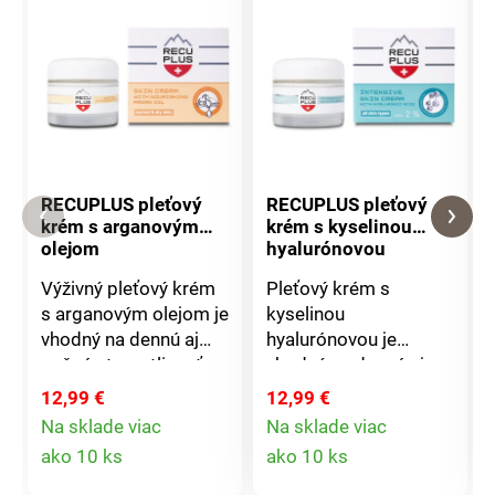
RECUPLUS pleťový
RECUPLUS pleťový
krém s arganovým
krém s kyselinou
olejom
hyalurónovou
Výživný pleťový krém
Pleťový krém s
s arganovým olejom je
kyselinou
vhodný na dennú aj
hyalurónovou je
nočnú starostlivosť.
vhodný na denné aj
Obsahuje bohatú
nočné použitie.
12,99 €
12,99 €
zložku nenasýtených
Obsahuje
Na sklade viac
Na sklade viac
mastných kyselin a
nízkomolekulárnu
Detail
Detail
ako 10 ks
ako 10 ks
vitamíny A, E a F.
kyselinu hyalurónovú,
produktu
produktu
Spevňuje kontúry
tzv. molekulu