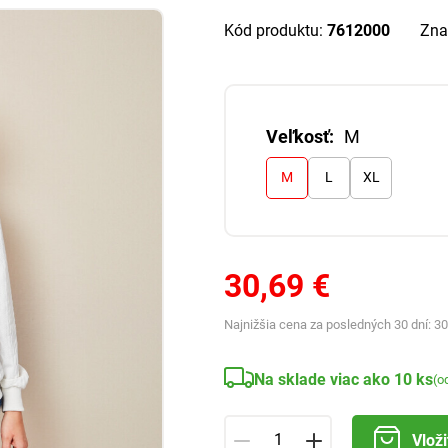
Kód produktu:
7612000
Zna
Veľkosť:
M
M
L
XL
30,69 €
Najnižšia cena za posledných 30 dní:
30
Na sklade viac ako 10 ks
(o
Vloži