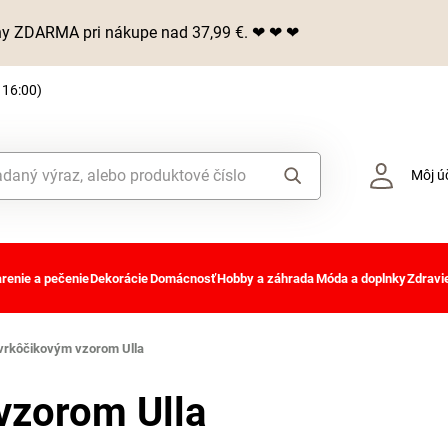
iny ZDARMA pri nákupe nad 37,99 €. ❤ ❤ ❤
 16:00)
Môj ú
renie a pečenie
Dekorácie
Domácnosť
Hobby a záhrada
Móda a doplnky
Zdravie
 vrkôčikovým vzorom Ulla
vzorom Ulla