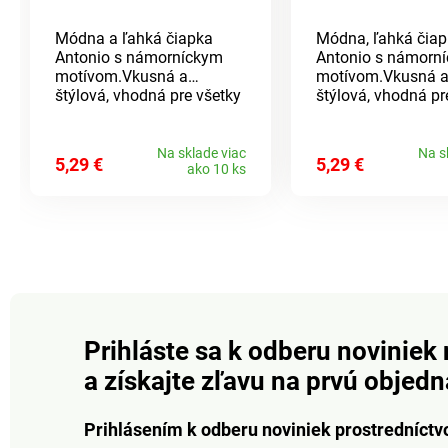
Módna a ľahká čiapka
Módna, ľahká čia
Antonio s námorníckym
Antonio s námorn
motívom.Vkusná a
motívom.Vkusná 
štýlová, vhodná pre všetky
štýlová, vhodná pr
ročné obdobia.Materiál:
ročné obdobia.Mate
100% bavlna Rozmer:
100% bavlna Rozm
unisex (dámska i pánska)
unisex (dámska i 
Na sklade viac
Na s
5,29 €
5,29 €
ako 10 ks
Prihláste sa k odberu noviniek 
a získajte zľavu na prvú objed
Prihlásením k odberu noviniek prostredníctv