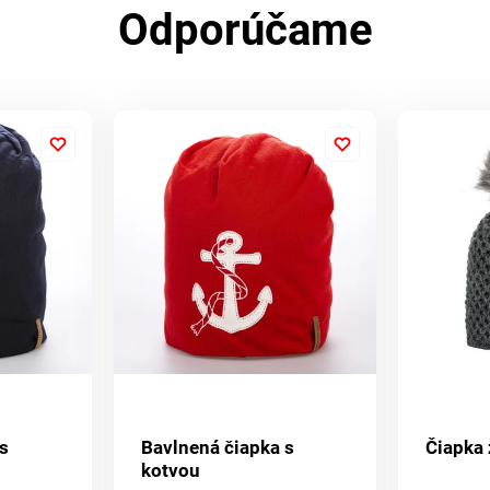
Odporúčame
s
Bavlnená čiapka s
Čiapka
kotvou