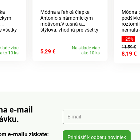
pka
Módna a ľahká čiapka
Módna p
íckym
Antonio s námorníckym
podšívko
a
motívom.Vkusná a
roztomi
e všetky
štýlová, vhodná pre všetky
nemala 
riál:
ročné obdobia.Materiál:
zimnej 
- 25%
er:
100% bavlna Rozmer:
zime, ab
11,59 €
pánska)
unisex (dámska i pánska)
vyberajt
klade viac
Na sklade viac
5,29 €
ako 10 ks
ako 10 ks
8,19 €
bude vš
kategóriám. Z
100% akr
fleece.
na e-mail
E-mail
návku.
om e-mailu získate:
Prihlásiť k odberu noviniek