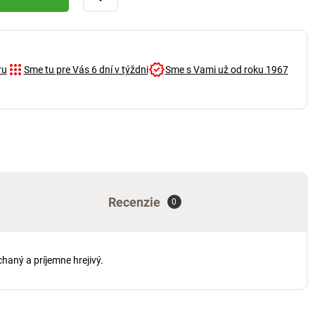
ru
Sme tu pre Vás 6 dní v týždni
Sme s Vami už od roku 1967
Recenzie
0
haný a príjemne hrejivý.