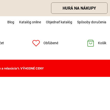
HURÁ NA NÁKUPY
Blog
Katalóg online
Objednať katalóg
Spôsoby doručenia
čet
Obľúbené
Košík
 a relaxácia
% VÝHODNÉ CENY