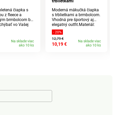
trblietkami
letená čiapka s
Moderná mäkučká čiapka
u z fleece a
s trblietkami a brmbolcom.
lým brmbolcom by
Vhodná pre športový aj
chýbať vo Vašej
elegatný outfit.Materiál:
výbave. Nedovoľte
100% akryl.
- 20%
y Vás prekvapila a
12,79 €
e už dnes! Slušať
Na sklade viac
Na sklade viac
10,19 €
etkým vekovým
ako 10 ks
ako 10 ks
loženie:
yl, podšívka z