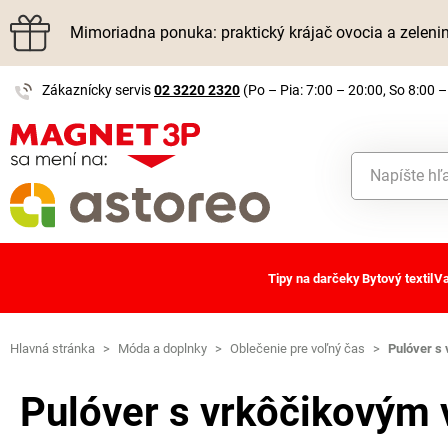
Mimoriadna ponuka: praktický krájač ovocia a zelen
Zákaznícky servis
02 3220 2320
(Po – Pia: 7:00 – 20:00, So 8:00 –
Tipy na darčeky
Bytový textil
Va
Hlavná stránka
>
Móda a doplnky
>
Oblečenie pre voľný čas
>
Pulóver s
Pulóver s vrkôčikovým 