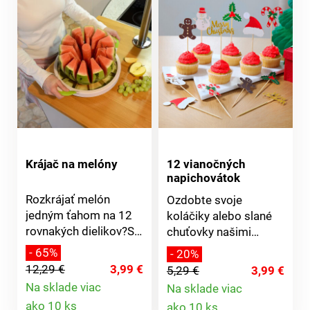
Krájač na melóny
12 vianočných
napichovátok
Rozkrájať melón
Ozdobte svoje
jedným ťahom na 12
koláčiky alebo slané
rovnakých dielikov?S
chuťovky našimi
krájačom na melóny
vianočnými
- 65%
- 20%
budete ako kuchár
napichovátkami v 6
12,29 €
3,99 €
5,29 €
3,99 €
profesionál. Krájač má
motívoch. Opakovane
Na sklade viac
Na sklade viac
úchytky z odolného a
použiteľné.
Detail
Detail
ako 10 ks
ako 10 ks