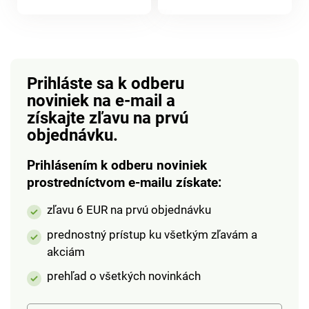
produktu
v kuchyni poriadok.
Váha disponuje
produktu
Dekoratívne a
funkciou TARE, ktorá
praktický. Zásobník na
umožňuje odstrániť z
odtok vody. Zakrýva
váženia hmotnosť
špongiu. Hygienicky
nádoby, v ktorej
Prihláste sa k odberu
umývateľný.
potraviny vážite.
noviniek na e-mail
a
Výsledná hmotnosť je
získajte zľavu na prvú
teda iba vážených
objednávku.
potravín bez
hmotnosti nádoby.
Prihlásením k odberu noviniek
Funkciu TARE je
prostredníctvom e-mailu získate:
možné použiť aj na
dovažovanie potravín.
zľavu 6 EUR na prvú objednávku
Možnosť merania v
jednotkách: gr, lb, oz,
prednostný prístup ku všetkým zľavám a
ml. Maximálne
akciám
zaťaženie 5 kg.
prehľad o všetkých novinkách
Prevádzka na batériu
1x CR2032, je