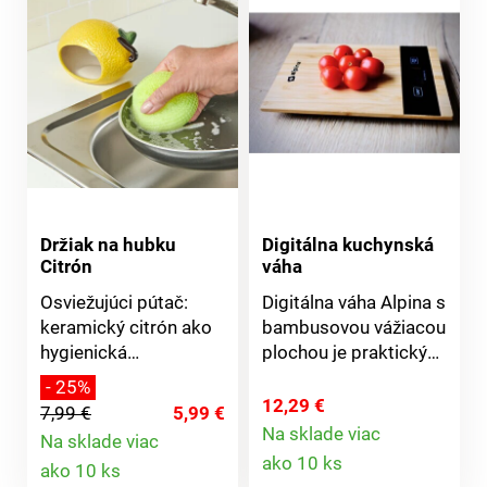
lyžicu (15 ml) a 4
odmerkami na ¼ (60
ml), ⅓ (80 ml), ½ (120
ml), 1 šálka (240 ml).
Držiak na hubku
Digitálna kuchynská
Citrón
váha
Osviežujúci pútač:
Digitálna váha Alpina s
keramický citrón ako
bambusovou vážiacou
hygienická
plochou je praktický
umývateľná polička na
pomocník do každej
- 25%
sušenie hubky na riad.
kuchyne. Oceníte
12,29 €
7,99 €
5,99 €
Chráni pracovnú
jednoduchú údržbu a
Na sklade viac
Na sklade viac
Detail
dosku pred
povrch bez stôp
Detail
ako 10 ks
ako 10 ks
namočením a udržuje
odtlačkov prstov.