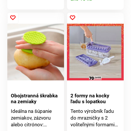
zdravotne
nezávadného plastu a
produktu
produktu
nerezovej čepele.
Vhodný na krájanie
melónov do 20 cm.
Rozmery: 35 x 31 x 7
cm.
Obojstranná škrabka
2 formy na kocky
na zemiaky
ľadu s lopatkou
Ideálna na šúpanie
Tento výrobník ľadu
zemiakov, zázvoru
do mrazničky s 2
alebo citrónov:
voliteľnými formami