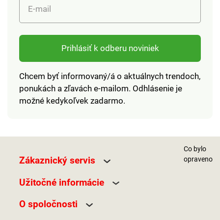
súčasťou balenia.
E-mail
Rozmery: 15 x 21,5 x
1,5 cm.
Prihlásiť k odberu noviniek
Chcem byť informovaný/á o aktuálnych trendoch,
ponukách a zľavách e-mailom. Odhlásenie je
možné kedykoľvek zadarmo.
Co bylo
Zákaznický servis
opraveno
Užitočné informácie
O spoločnosti