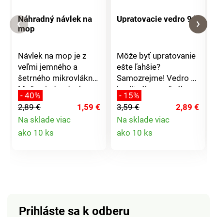
Náhradný návlek na
Upratovacie vedro 9 l
mop
Návlek na mop je z
Môže byť upratovanie
veľmi jemného a
ešte ľahšie?
šetrného mikrovlákna.
Samozrejme! Vedro z
Možno jednoducho
kvalitného pružného
- 40%
- 15%
navliecť, zložiť a
plastu s výlevkou
2,89 €
1,59 €
3,59 €
2,89 €
vyprať. Pripevňuje sa k
uľahčí vaše
Na sklade viac
Na sklade viac
mopu pomocou
upratovanie. Pre ešte
Detail
Detail
ako 10 ks
ako 10 ks
suchého zipsu. Ku
lepšiu manipuláciu je v
všetkým typom
spodnej časti úchytka,
produktu
produktu
podláh je jemný a
ktorú oceníte najmä
veľmi šetrný. Materiál:
pri vylievaní obsahu. Z
mikrovlákno.
odolného a pružného
Rozmery: 32 x 12 x 10
plastu. Rozmery: 315
cm.
x 300 x 250 mm.
Prihláste sa k odberu
Vyrobené v Turecku.