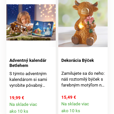
Adventný kalendár
Dekorácia Býček
Betlehem
Zamilujete sa do neho:
S týmto adventným
náš roztomilý býček s
kalendárom si sami
farebným motýľom na
vyrobíte pôvabný
labke. Okamžite si
betlehem. Každý deň
Vás získa. Vrátane 2
do Vianoc má tento
15,49 €
19,99 €
batérií LR44. Motýľ
adventný kalendár
Na sklade viac
Na sklade viac
Detail
svieti. Prevádzka na
Detail
pripravenú novú
ako 10 ks
ako 10 ks