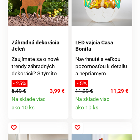
Záhradná dekorácia
LED vajcia Casa
Jeleň
Bonita
Zaujímate sa o nové
Navrhnuté s veľkou
trendy záhradných
pozornosťou k detailu
dekorácií? S týmito
a nepriamym
kovovými jeleňmi v
osvetlením! Toto
- 25%
- 5%
retro štýle sa
filigránske LED vajce v
5,49 €
3,99 €
11,99 €
11,29 €
nepomýlite. Čím ich
jemných pastelových
Na sklade viac
Na sklade viac
bude viac, tým lepšie!
tónoch obohatí
Detail
Detail
ako 10 ks
ako 10 ks
veľkonočnú výzdobu.
produktu
produktu