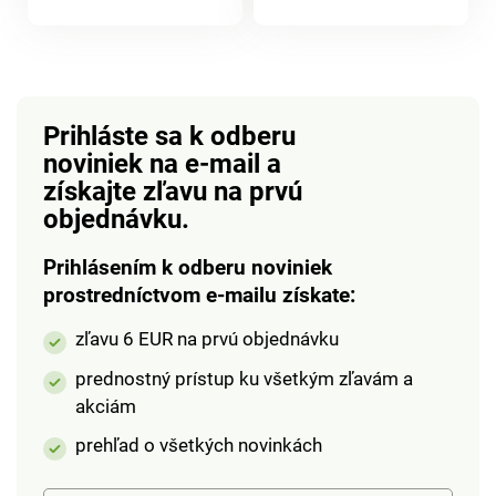
jedinečnou. Dizajnová
produktu
dekoratívna mačka.
Pôvabná + výrazná.
Prepracovaný dizajn.
Vysokokvalitné
Prihláste sa k odberu
vyhotovenie.
noviniek na e-mail
a
získajte zľavu na prvú
objednávku.
Prihlásením k odberu noviniek
prostredníctvom e-mailu získate:
zľavu 6 EUR na prvú objednávku
prednostný prístup ku všetkým zľavám a
akciám
prehľad o všetkých novinkách