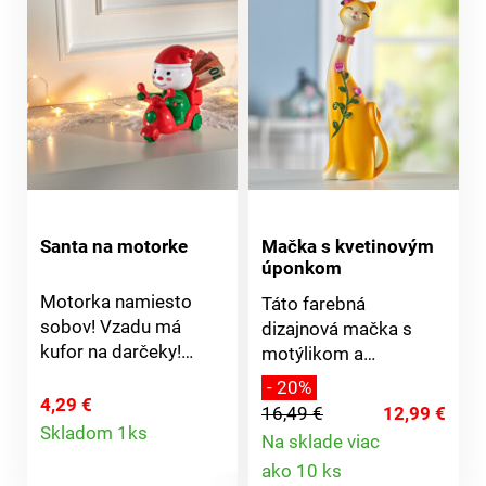
Santa na motorke
Mačka s kvetinovým
úponkom
Motorka namiesto
Táto farebná
sobov! Vzadu má
dizajnová mačka s
kufor na darčeky!
motýlikom a
Dodávané bez obsahu.
kvetinovým úponkom
- 20%
poteší nielen
4,29 €
16,49 €
12,99 €
Detail
fanúšikov mačiek. Jej
Skladom 1ks
Na sklade viac
ladný postoj a výrazný
Detail
produktu
ako 10 ks
pohľad ju robí