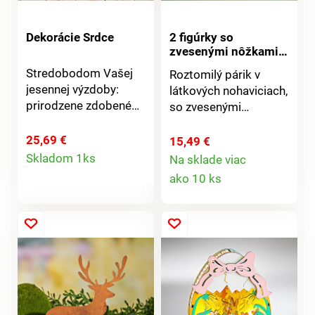
Dekorácie Srdce
2 figúrky so
zvesenými nôžkami
Zajačí párik
Stredobodom Vašej
Roztomilý párik v
jesennej výzdoby:
látkových nohaviciach,
prirodzene zdobené
so zvesenými
kvetmi, farebným
nôžkami. Krásny
lístím a voňavou
pútač na Váš okenný
25,69 €
15,49 €
Detail
šifónovou mašľou -
parapet. Každá figúrka
Skladom 1ks
Na sklade viac
nádhera! Ručné práce.
Detail
18 cm.
ako 10 ks
produktu
Pripravené +
produktu
usporiadané. Ako
pravý + ľahko sa čistí.