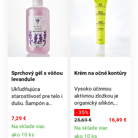
Sprchový gél s vôňou
Krém na očné kontúry
levandule
Vysoko účinnou
Ukľudňujúca
aktívnou zložkou je
starostlivosť pre telo i
organický silikón,
dušu. Šampón a
ktorý umožňuje
sprchový gél od
- 35%
optimálnu regeneráciu
Raphael Rosalee
7,29 €
25,69 €
16,49 €
pokožky a pôsobí
Cosmetics s vôňou
Na sklade viac
Na sklade viac
proti jej starnutiu. Na
Detail
levandule. Čistá
Detail
ako 10 ks
ako 10 ks