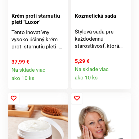
Krém proti starnutiu
Kozmetická sada
pleti "Luxor"
Štýlová sada pre
Tento inovatívny
každodennú
vysoko účinný krém
starostlivosť, ktorá
proti starnutiu pleti je
myslí na prírodu.
založený na
Obsahuje bambusovú
prírodných
5,29 €
37,99 €
kefku, odličovacie
polyméroch. Vysoko
Na sklade viac
Na sklade viac
Detail
tampóny v
Detail
koncentrované
ako 10 ks
ako 10 ks
sieťovanom vrecku,
zloženie proti
produktu
produktu
mini fľaštičku a dve
starnutiu viditeľne
krásne textilné
vyhladzuje vrásky a
taštičky. Skvelé
okamžite zabezpečuje
riešenie na cesty aj
dlhodobý a spevňujúci
ako darček pre
účinok. Súčasne
všetkých milovníkov
vyživuje pokožku a
zero waste. Všetko
chráni ju pred
ladené v jemných