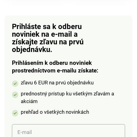
pocit sýtosti a viaže
podráždenie. Vhodné
prijaté tuky z potravy.
aj pre kontaktné
Vegánsky produkt.
šošovky,
Podporuje pocit
oftalmologicky
Prihláste sa k odberu
sýtosti. Prispieva ku
testované. Striekanie
noviniek na e-mail
a
kontrole hmotnosti.
miesto kvapkania.
získajte zľavu na prvú
Podporuje trávenie.
Zvlhčuje + upokojuje.
objednávku.
Medosan&nbsp.
Upozorňujeme, že z
Prihlásením k odberu noviniek
hygienických dôvodov
prostredníctvom e-mailu získate:
nie je možné vymeniť
kozmetické výrobky,
zľavu 6 EUR na prvú objednávku
parfumy a doplnky
prednostný prístup ku všetkým zľavám a
stravy.
akciám
prehľad o všetkých novinkách
E-mail