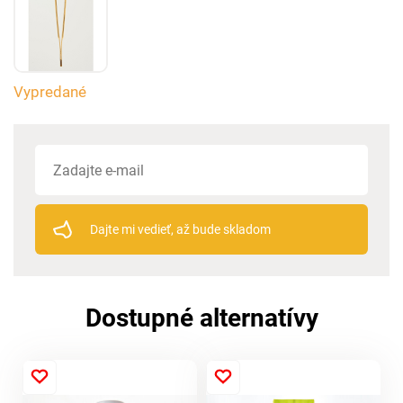
Vypredané
Dajte mi vedieť, až bude skladom
Dostupné alternatívy