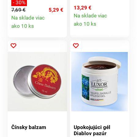
- 30%
Ideálne na cesty.
na svete. Obsahuje
13,29 €
7,69 €
5,29 €
Hygienické + ľahko sa
viac ako 80 %
Na sklade viac
Na sklade viac
Detail
čistí. V praktickej
nenasýtených
Detail
ako 10 ks
ako 10 ks
krabičke. Súprava 2
mastných kyselín a
produktu
ks.
vysoký podiel
produktu
vitamínu E.*
Čínsky balzam
Upokojujúci gél
Diablov pazúr