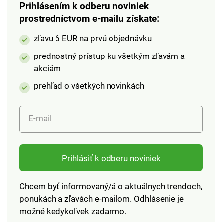
chránený zipsom.
chránený zipsom.
Prihlásením k odberu noviniek
Vnútri na bočnej
Vnútri na bočnej
prostredníctvom e-mailu získate:
strane nájdete vrecko
strane nájdete vrecko
zľavu 6 EUR na prvú objednávku
so zipsovým
so zipsovým
uzáverom a na
uzáverom a na
prednostný prístup ku všetkým zľavám a
protiľahlej strane dve
protiľahlej strane dve
akciám
otvorené vrecká na
otvorené vrecká na
kľúče a iné
kľúče a iné
prehľad o všetkých novinkách
drobnostiPonúkame v
drobnosti.Ponúkame
ďalších troch
v ďalších troch
E-mail
farebných
farebných
prevedeniachMateriál
prevedeniach Materiál
polyester Rozmery
polyester Rozmery
šírka 47,5 cm, výška
šírka 47,5 cm, výška
Prihlásiť k odberu noviniek
36 cmRamenný
36 cm Ramenný
popruh 46 cm
popruh 46 cm
Chcem byť informovaný/á o aktuálnych trendoch,
ponukách a zľavách e-mailom. Odhlásenie je
možné kedykoľvek zadarmo.