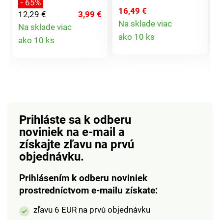
- 65%
budete ako kuchár
omáčok. Rovnako
16,49 €
12,29 €
3,99 €
profesionál. Krájač má
praktické na umývanie
Na sklade viac
Na sklade viac
úchytky z odolného a
ovocia, šalátov a pod.
Detail
Detail
ako 10 ks
ako 10 ks
zdravotne
Vhodné do každého
produktu
nezávadného plastu a
drezu, pretože je
produktu
nerezovej čepele.
výsuvné.
Vhodný na krájanie
melónov do 20 cm.
Rozmery: 35 x 31 x 7
cm.
Prihláste sa k odberu
noviniek na e-mail
a
získajte zľavu na prvú
objednávku.
Prihlásením k odberu noviniek
prostredníctvom e-mailu získate:
zľavu 6 EUR na prvú objednávku