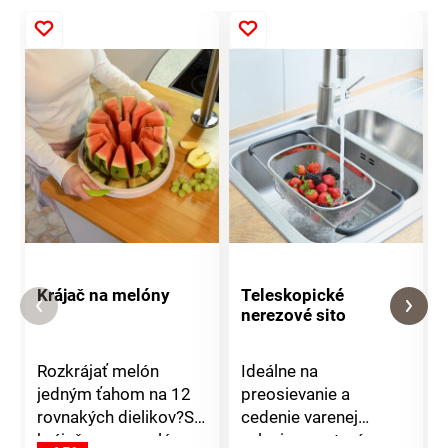
Krájač na melóny
Teleskopické
nerezové sito
Rozkrájať melón
Ideálne na
jedným ťahom na 12
preosievanie a
rovnakých dielikov?S
cedenie varenej
krájačom na melóny
zeleniny, cestovín a