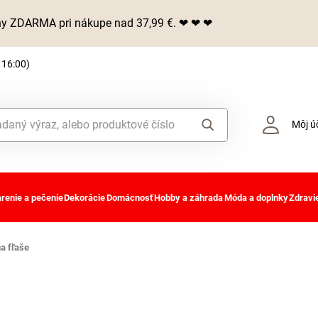
iny ZDARMA pri nákupe nad 37,99 €. ❤ ❤ ❤
 16:00)
Môj ú
renie a pečenie
Dekorácie
Domácnosť
Hobby a záhrada
Móda a doplnky
Zdravie
a fľaše