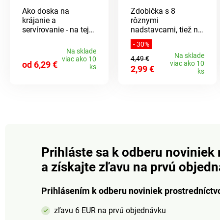
Ako doska na
Zdobička s 8
krájanie a
rôznymi
servírovanie - na tejto
nadstavcami, tiež na
kuchynskej doske v
striekané pečivo.
- 30%
žulovom vzhľade je
Na sklade
Na sklade
krájanie jednoduché.
4,49 €
viac ako 10
od 6,29 €
viac ako 10
Odolná voči
ks
2,99 €
ks
poškriabaniu a
prerezaniu,
neporézna, ľahko sa
udržuje.
Prihláste sa k odberu noviniek 
a získajte zľavu na prvú objed
Prihlásením k odberu noviniek prostredníctv
zľavu 6 EUR na prvú objednávku