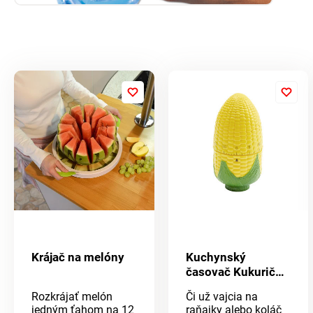
Krájač na melóny
Kuchynský
časovač Kukuričný
klas
Rozkrájať melón
Či už vajcia na
jedným ťahom na 12
raňajky alebo koláč