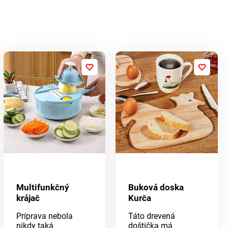
Multifunkčný
Buková doska
krájač
Kurča
Príprava nebola
Táto drevená
nikdy taká
doštička má