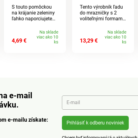
kolieska
S touto pomôckou
Tento výrobník ľadu
na krájanie zeleniny
do mrazničky s 2
ľahko naporciujete
voliteľnými formami
paradajky, zemiaky,
zmrazí a uskladní
vajcia atď. Vďaka
dostatočné
Na sklade
Na sklade
protišmykovej
množstvo ľadových
viac ako 10
viac ako 10
4,69 €
13,29 €
rukoväti a
kociek. Vďaka
ks
ks
pozdĺžnym štrbinám
stlačením
krájate na úhľadné
vonkajšieho tlačidla
kolieska - ľahko a
kocky ľahko
bez námahy.
vyskočia. S lopatkou
na hygienické
servírovanie.Box na
ľad s tlačidlom. 2
formičky na 32
na e-mail
kociek ľadu. 1
dávkovacia
E-mail
návku.
odmerka. Basilico.
om e-mailu získate:
Prihlásiť k odberu noviniek
Chcem byť informovaný/á o aktuálnych 