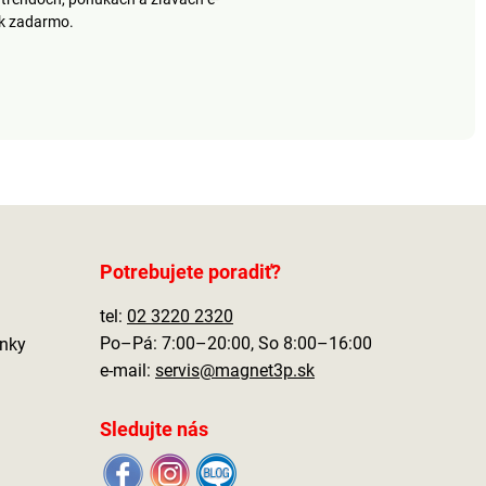
šalát vysušte.
ek zadarmo.
Odstredivá sila zbaví
mokré potraviny
vody. Materiál:
zdravotne
nezávadný plast.
Rozmery: Priemer 25
cm, výška, 17,5 cm,
objem 4,4 l.
Dokonale zbaví
prebytočnej vody
Vhodné na šalátové
listy, rôzne druhy
Potrebujete poradiť?
zeleniny, špenát,
bylinky, zelené vňate
tel:
02 3220 2320
a ovocie Komfortné
ovládanie,
Po–Pá: 7:00–20:00, So 8:00–16:00
nky
jednoduchá údržba a
e-mail:
servis@magnet3p.sk
čistenie
Sledujte nás