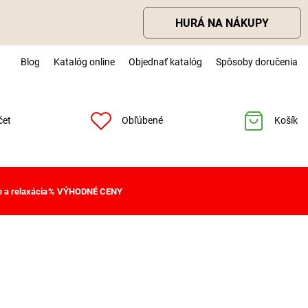
HURÁ NA NÁKUPY
Blog
Katalóg online
Objednať katalóg
Spôsoby doručenia
čet
Obľúbené
Košík
 a relaxácia
% VÝHODNÉ CENY