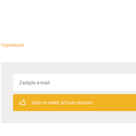
Vypredané
Dajte mi vedieť, až bude skladom