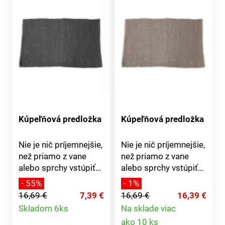
Kúpeľňová predložka
Kúpeľňová predložka
Nie je nič príjemnejšie,
Nie je nič príjemnejšie,
než priamo z vane
než priamo z vane
alebo sprchy vstúpiť
alebo sprchy vstúpiť
na mäkkú a savú
na mäkkú a savú
- 55%
- 1%
predložku. S touto
predložku. S touto
16,69 €
7,39 €
16,69 €
16,39 €
predložkou už budete
predložkou už budete
Detail
Skladom 6ks
Na sklade viac
šliapať len do
šliapať len do
Detail
ako 10 ks
produktu