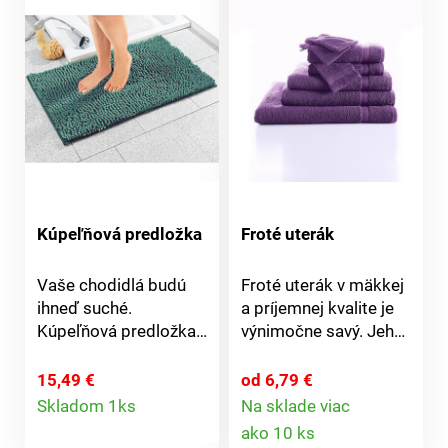
nezávadných
nezávadných
materiálov. Vyrobené
materiálov. Materiál:
v ČR. Gramáž 400
100% bavlna buklé
g/m2. Odporúčané
froté. Gramáž: 420
pranie na 60 °C.
g/m2. Odporúčané
Materiál: 100% bavlna.
pranie do 60 °C.
Kúpeľňová predložka
Froté uterák
Vaše chodidlá budú
Froté uterák v mäkkej
ihneď suché.
a príjemnej kvalite je
Kúpeľňová predložka
výnimočne savý. Jeho
s vysokým vlasom je
farby sú dlhotrvajúce
úžasne mäkká a
a odolávajú praniu. Je
15,49 €
od 6,79 €
Detail
okamžite absorbuje
zdobený tkanou
Skladom 1ks
Na sklade viac
Detail
vodu bez pocitu
bordúrou. Uterák
ako 10 ks
produktu
vlhkosti.
nesie certifikát Öko -