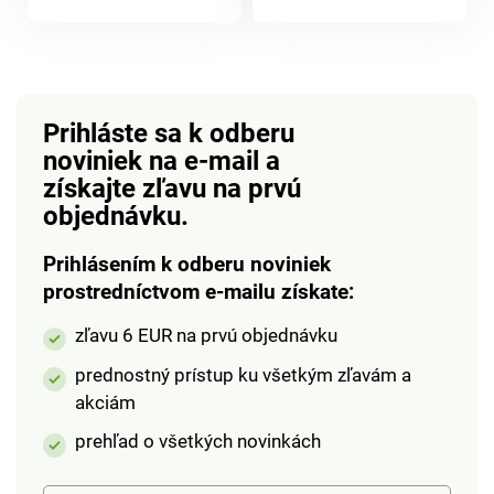
produktu
Tex Standard 100,
ktorý zaručuje použitie
zdravotne
nezávadných
materiálov. Materiál:
Prihláste sa k odberu
100% bavlna buklé
noviniek na e-mail
a
froté. Gramáž: 420
získajte zľavu na prvú
g/m2. Odporúčané
objednávku.
pranie do 60 °C.
Prihlásením k odberu noviniek
prostredníctvom e-mailu získate:
zľavu 6 EUR na prvú objednávku
prednostný prístup ku všetkým zľavám a
akciám
prehľad o všetkých novinkách