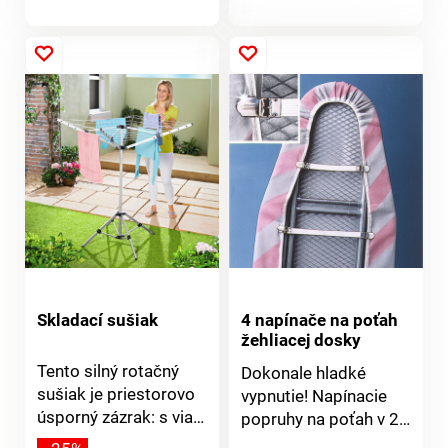
zhromažďuje
produktu
kondenzát v nádobe
na neskoršie
vyprázdnenie. Možno
pripojiť k sušičke v
priebehu niekoľkých
minút. Súčasťou
balenia sú 3 hadicové
svorky a náhradná
hadica zdarma!
Skladací sušiak
4 napínače na poťah
žehliacej dosky
Tento silný rotačný
Dokonale hladké
sušiak je priestorovo
vypnutie! Napínacie
úsporný zázrak: s viac
popruhy na poťah v 2
ako 16 metrami
veľkostiach, vhodné