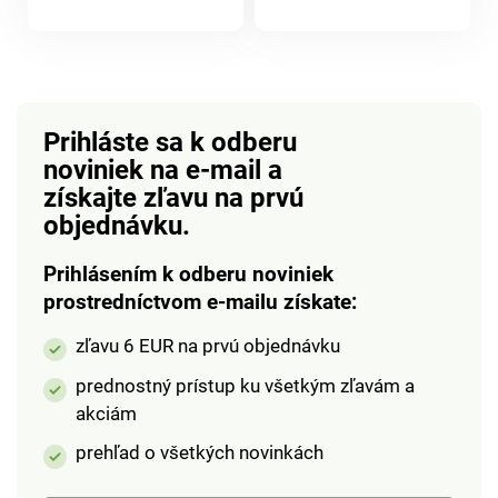
neho veľa vecí, ktoré
produktu
Objem nádržky na
produktu
potrebujete preniesť
vodu 420 ml.
alebo len uložiť.
Jednoducho sa skladá
a zložený zaberie len
Prihláste sa k odberu
minimum miesta.
noviniek na e-mail
a
Objem: 15 l. Rozmery:
získajte zľavu na prvú
dĺžka 39 cm, šírka 29
objednávku.
cm, výška 16 cm.
Materiál:
Prihlásením k odberu noviniek
termoplastická guma,
prostredníctvom e-mailu získate:
polypropylén.
Praktické využitie
zľavu 6 EUR na prvú objednávku
doma, na chate alebo
na cestách
prednostný prístup ku všetkým zľavám a
Jednoduché skladanie
akciám
Zložený šetrí miesto
prehľad o všetkých novinkách
Objem: 15 l