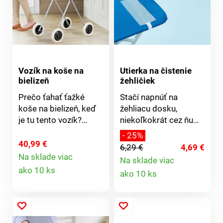
Vozík na koše na
Utierka na čistenie
bielizeň
žehličiek
Prečo ťahať ťažké
Stačí napnúť na
koše na bielizeň, keď
žehliacu dosku,
je tu tento vozík?
niekoľkokrát cez ňu
Odvezie kôš so
prejsť žehličkou a
- 25%
špinavou bielizňou k
spodná strana
40,99 €
6,29 €
4,69 €
práčke a po vypraní ho
žehličky sa bude
Na sklade viac
Na sklade viac
Detail
odvezie na záhradu
blýskať čistotou - bez
Detail
ako 10 ks
ako 10 ks
alebo na balkón.
zvyškov vodného
produktu
Robustný rám so 4
kameňa. pred. po.
produktu
hladko sa
pohybujúcimi
kolieskami, širokou