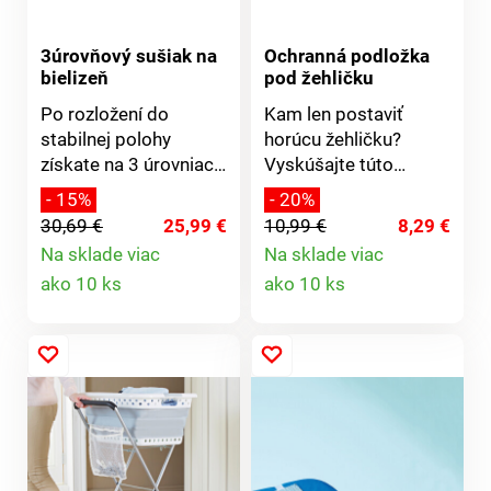
3úrovňový sušiak na
Ochranná podložka
bielizeň
pod žehličku
Po rozložení do
Kam len postaviť
stabilnej polohy
horúcu žehličku?
získate na 3 úrovniach
Vyskúšajte túto
10 metrov bielizňovej
izolačnú podložku so
- 15%
- 20%
šnúry. Športové
špeciálnou spodnou
30,69 €
25,99 €
10,99 €
8,29 €
oblečenie, tričká,
vrstvou. Môžete do
Na sklade viac
Na sklade viac
nočná a spodná
nej bezpečne položiť
Detail
Detail
ako 10 ks
ako 10 ks
bielizeň môžu schnúť
žehličku a nechať ju
kdekoľvek budete
tam vychladnúť.
produktu
produktu
chcieť. Nájde sa
miesto aj pre košele a
blúzky. Po zložení sa
zmestí do každého
výklenku.