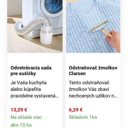
Odvetrávacia sada
Odstraňovač žmolkov
pre sušičky
Clarsen
Je Vaša kuchyňa
Tento odstraňovač
alebo kúpeľňa
žmolkov Vás zbaví
pravidelne vystavená
nechcených uzlíkov na
výparom? Znížte
úplete. Vyhladzuje
vlhkosť a udržujte svoj
vlákna - pletené svetre
13,29 €
6,29 €
Detail
domov v suchu.
a vesty budú vyzerať
Na sklade viac
Skladom 1ks
Detail
Kondenzačná súprava
znova ako nové.
ako 10 ks
produktu