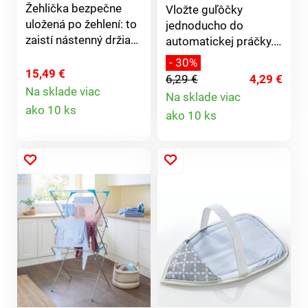
Žehlička bezpečne
Vložte guľôčky
uložená po žehlení: to
jednoducho do
zaistí nástenný držiak
automatickej práčky.
na žehličku do skrine
Pochytajú nežiaduce
- 30%
alebo do technickej
vlákna a vlasy už
15,49 €
6,29 €
4,29 €
miestnosti. Odoláva
počas prania.
Na sklade viac
Na sklade viac
Detail
teplote až 200 °C. S
Detail
ako 10 ks
ako 10 ks
háčikom na zavesenie
produktu
žehliacej dosky.
produktu
Montážne
príslušenstvo je
súčasťou dodávky.