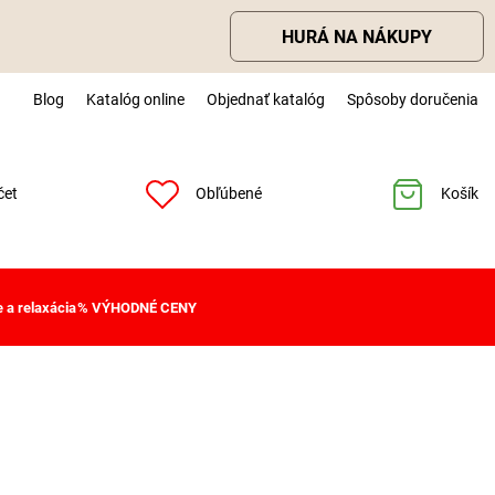
HURÁ NA NÁKUPY
Blog
Katalóg online
Objednať katalóg
Spôsoby doručenia
čet
Obľúbené
Košík
 a relaxácia
% VÝHODNÉ CENY