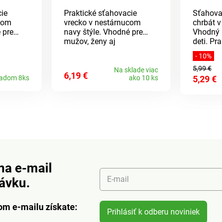
cie
Praktické sťahovacie
Sťahova
com
vrecko v nestárnucom
chrbát v
 pre
navy štýle. Vhodné pre
Vhodný 
mužov, ženy aj
deti. Pr
deti.Rozmery:
35x40cm
- 10%
 100%
41x32cmMateriál: 100%
polyuret
5,99 €
bavlna
Na sklade viac
6,19 €
ladom 8ks
ako 10 ks
5,29 €
na e-mail
E-mail
návku.
om e-mailu získate:
Prihlásiť k odberu noviniek