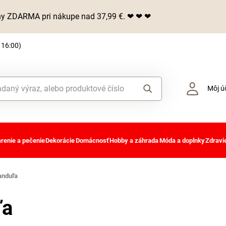
iny ZDARMA pri nákupe nad 37,99 €. ❤ ❤ ❤
 16:00)
Môj ú
renie a pečenie
Dekorácie
Domácnosť
Hobby a záhrada
Móda a doplnky
Zdravie
anduľa
ľa