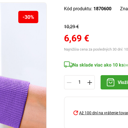
Kód produktu:
1870600
Zna
-30%
10,29 €
6,69 €
Najnižšia cena za posledných 30 dní:
10
Na sklade viac ako 10 ks
(o
Vloži
Až 100 dní na vrátenie tova