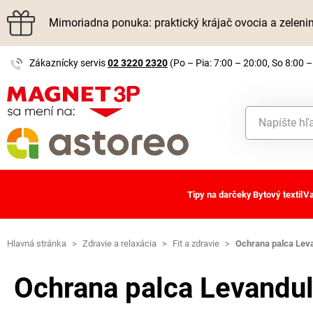
Mimoriadna ponuka: praktický krájač ovocia a zelen
Zákaznícky servis
02 3220 2320
(Po – Pia: 7:00 – 20:00, So 8:00 –
Tipy na darčeky
Bytový textil
Va
Hlavná stránka
>
Zdravie a relaxácia
>
Fit a zdravie
>
Ochrana palca Lev
Ochrana palca Levandu