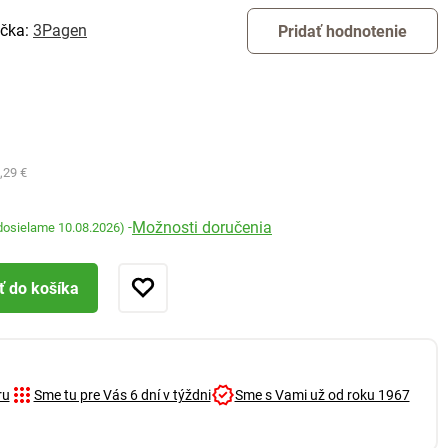
čka:
3Pagen
Pridať hodnotenie
,29 €
Možnosti doručenia
-
dosielame 10.08.2026)
ť do košíka
ru
Sme tu pre Vás 6 dní v týždni
Sme s Vami už od roku 1967