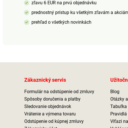
zľavu 6 EUR na prvú objednávku
absorpcie Rýchloschnúci
Elastické pútko na
prednostný prístup ku všetkým zľavám a akciá
zavesenie a k pohodlnému
zbaleniu
prehľad o všetkých novinkách
Zákaznický servis
Užitočn
Formulár na odstúpenie od zmluvy
Blog
Spôsoby doručenia a platby
Otázky 
Sledovanie objednávok
Tabuľka 
Vrátenie a výmena tovaru
Pravidlá
Odstúpenie od kúpnej zmluvy
Víťazi n