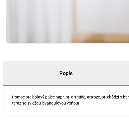
Popis
Pomoc pre boľavý palec napr. pri artritíde, artróze, pri chôdzi o b
teraz so sviežou levanduľovou vôňou!