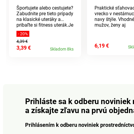
Športujete alebo cestujete?
Praktické sťahova
Zabudnite pre tieto prípady
vrecko v nestárnu
na klasické uteráky a
navy štýle. Vhodné
pribaľte si fitness uterák.Je
mužov, ženy aj
ľahký, super mäkký a
deti.Rozmery:
- 20%
príjemný k pokožke. Má
41x32cmMateriál:
4,39 €
ultra absorpčné
bavlna
6,19 €
3,39 €
Sk
schopnosti a zároveň je
Skladom 8ks
rýchloschnúci. Uterák je
vybavený elastickým
pútkom pre zavesenie a
pohodlné zbalenie.
Materiál je odolný proti
pachom z vlhkosti.
Materiál: mikrovlákno -
85% polyester, 15%
polyamid. Rozmery: 80 x
Prihláste sa k odberu noviniek 
40 cm. Na športové
a získajte zľavu na prvú objed
aktivity Na cesty aj na
doma Ľahký a skladný na
minimum Super mäkký a
Prihlásením k odberu noviniek prostredníctv
príjemný k pokožke
Schopnosť vysokej