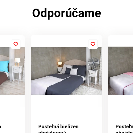
Odporúčame
ň
Posteľná bielizeň
Posteľn
obojstranná
obojst