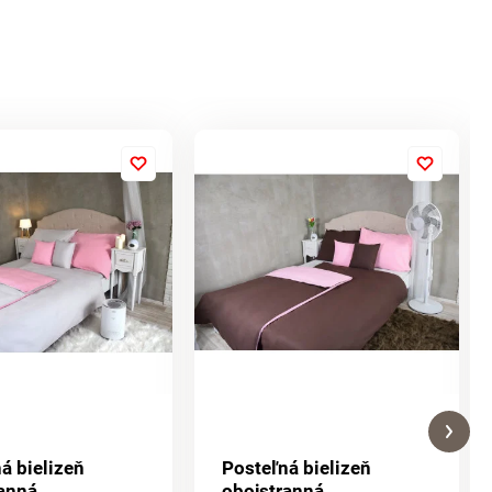
á bielizeň
Posteľná bielizeň
ranná
obojstranná