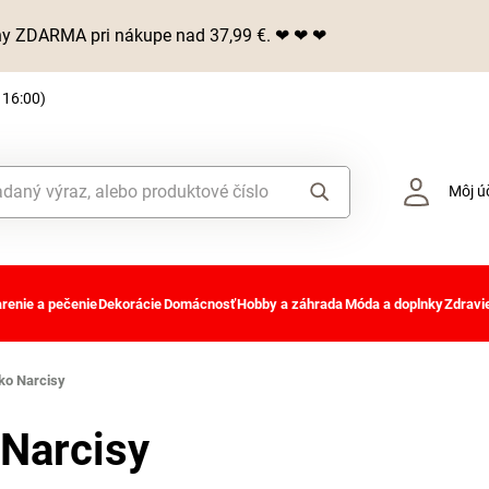
iny ZDARMA pri nákupe nad 37,99 €. ❤ ❤ ❤
 16:00)
Môj ú
renie a pečenie
Dekorácie
Domácnosť
Hobby a záhrada
Móda a doplnky
Zdravie
ko Narcisy
 Narcisy