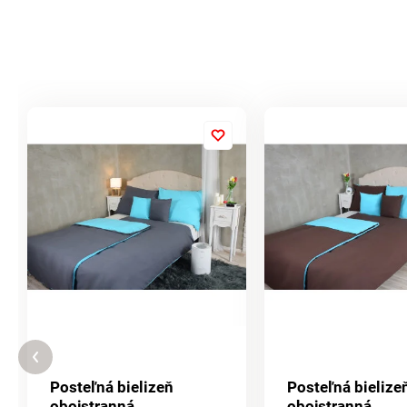
Posteľná bielizeň
Posteľná bielize
obojstranná
obojstranná