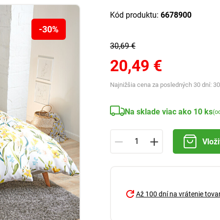
Kód produktu:
6678900
-30%
30,69 €
20,49 €
Najnižšia cena za posledných 30 dní:
30
Na sklade viac ako 10 ks
(o
Vloži
Až 100 dní na vrátenie tova