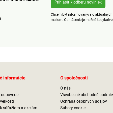
é
obliečkami na malé
obliečk
Prihlásiť k odberu noviniek
jdete v
vankúšiky, ktoré nájdete v
vankúšik
našej ponuke.
našej p
Chcem byť informovaný/á o aktuálnych 
m
mailom. Odhlásenie je možné kedykoľv
é informácie
O spoločnosti
O nás
a odpovede
Všeobecné obchodné podmie
veľkostí
Ochrana osobných údajov
 k súťažiam a akciám
Súbory cookie