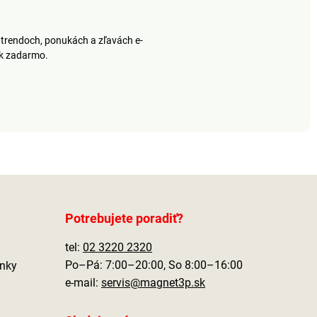
ami na malé
obliečkami na malé
y, ktoré nájdete v
vankúšiky, ktoré nájdete v
onuke.
našej ponuke.
trendoch, ponukách a zľavách e-
ek zadarmo.
Potrebujete poradiť?
tel:
02 3220 2320
Po–Pá: 7:00–20:00, So 8:00–16:00
nky
e-mail:
servis@magnet3p.sk