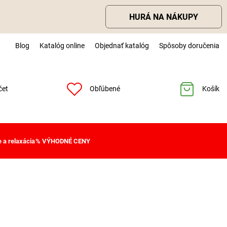
HURÁ NA NÁKUPY
Blog
Katalóg online
Objednať katalóg
Spôsoby doručenia
čet
Obľúbené
Košík
 a relaxácia
% VÝHODNÉ CENY