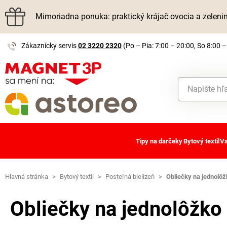
Mimoriadna ponuka: praktický krájač ovocia a zelen
Zákaznícky servis
02 3220 2320
(Po – Pia: 7:00 – 20:00, So 8:00 –
Tipy na darčeky
Bytový textil
Va
Hlavná stránka
>
Bytový textil
>
Posteľná bielizeň
>
Obliečky na jednolôž
Obliečky na jednolôžko