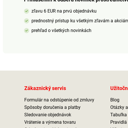
obliečkami na malé
obliečkami na mal
vankúšiky, ktoré nájdete v
vankúšiky, ktoré ná
zľavu 6 EUR na prvú objednávku
našej ponuke.
našej ponuke.
prednostný prístup ku všetkým zľavám a akciá
prehľad o všetkých novinkách
Zákaznický servis
Užitočn
Formulár na odstúpenie od zmluvy
Blog
Spôsoby doručenia a platby
Otázky 
Sledovanie objednávok
Tabuľka 
Vrátenie a výmena tovaru
Pravidlá