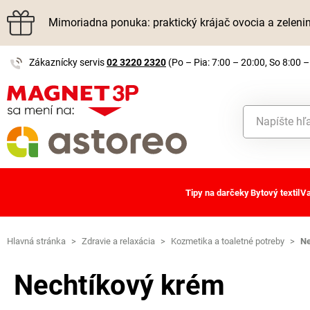
Mimoriadna ponuka: praktický krájač ovocia a zelen
Zákaznícky servis
02 3220 2320
(Po – Pia: 7:00 – 20:00, So 8:00 –
Tipy na darčeky
Bytový textil
Va
Hlavná stránka
>
Zdravie a relaxácia
>
Kozmetika a toaletné potreby
>
Ne
Nechtíkový krém