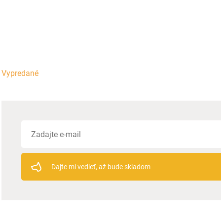
Vypredané
Dajte mi vedieť, až bude skladom