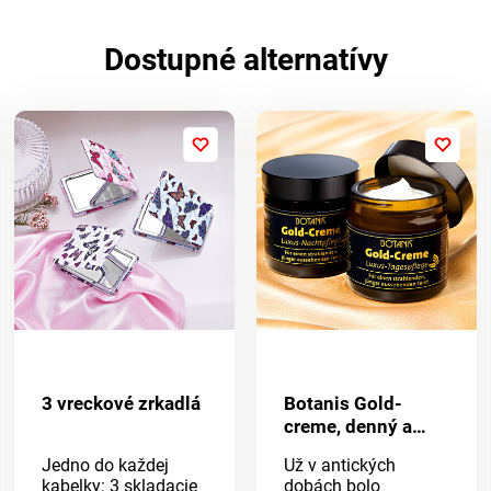
Dostupné alternatívy
3 vreckové zrkadlá
Botanis Gold-
creme, denný a
nočný krém
Jedno do každej
Už v antických
kabelky: 3 skladacie
dobách bolo