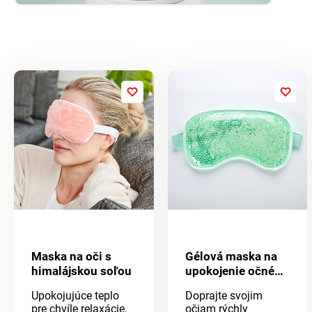
Maska na oči s
Gélová maska ​​na
himalájskou soľou
upokojenie očného
okolia
Upokojujúce teplo
Doprajte svojim
pre chvíle relaxácie.
očiam rýchly