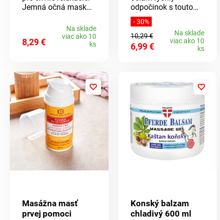
Jemná očná maska ​​
odpočinok s touto
a vankúšiky po
gélovou maskou.
- 30%
nahriatí príjemne
Chladená je účinná
Na sklade
Na sklade
hrejú. Nahriať v
proti opuchom,
10,29 €
viac ako 10
8,29 €
viac ako 10
mikrovlnnej rúre,
začervenaniu a
ks
6,99 €
ks
možno opakovane
tmavým kruhom.
použiť.
Zahriata zmierňuje
napätie a má
upokojujúci účinok,
tiež pri únave očí a
bolestiach hlavy.
Pohodlná veľkosť,
podšitá mäkkým
fleecom.
Nastaviteľné pásiky
na suchý zips.
Masážna masť
Konský balzam
prvej pomoci
chladivý 600 ml