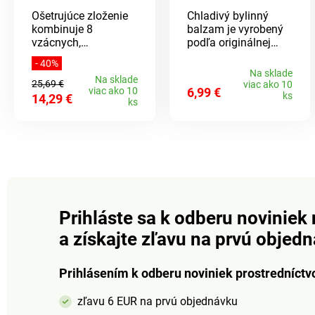
Ošetrujúce zloženie
Chladivý bylinný
kombinuje 8
balzam je vyrobený
vzácnych,
podľa originálnej
blahodarných
overenej receptúry s
- 40%
prírodných zložiek.
vysokým podielom
Na sklade
Na sklade
Olej z boráku
rastlinných extraktov,
25,69 €
viac ako 10
viac ako 10
6,99 €
lekárskeho, sezamu,
ktoré sú známe pre
ks
14,29 €
ks
sladkých mandlí a
svoje blahodárne
jojoby, gáfor a
účinky pri masážach
mätový olej
pokožky a bolesti
doplnené o cenné
unavených svalov,
koreňové a bylinné
kĺbov, šliach a
esencie zaistí, že sa
chrbtice. Účinné látky
budete opäť cítiť
obsiahnuté v
skvele.
bylinných extraktoch
Prihláste sa k odberu noviniek 
môžu napomáhať pri
regeneračnej masáži
a získajte zľavu na prvú objed
unavených a ťažkých
nôh alebo
natiahnutých chrbta.
Prihlásením k odberu noviniek prostredníctv
Je vhodný aj na
pokožku v oblasti
zľavu 6 EUR na prvú objednávku
kŕčových žíl.