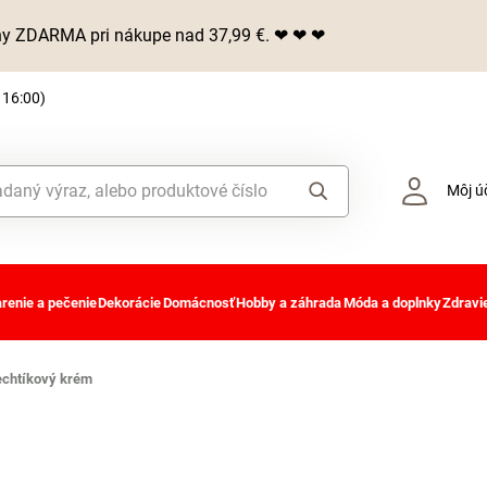
iny ZDARMA pri nákupe nad 37,99 €. ❤ ❤ ❤
 16:00)
Môj ú
renie a pečenie
Dekorácie
Domácnosť
Hobby a záhrada
Móda a doplnky
Zdravie
chtíkový krém