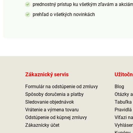
Použitie: Bylinný gél
prednostný prístup ku všetkým zľavám a akciá
aplikujte na pokožku
prehľad o všetkých novinkách
v oblasti kĺbov, šije,
chrbta a pod. a
jemne vmasírujte.
Podľa potreby
opakujte. Určené len
na vonkajšie
použitie. Zabráňte
vniknutiu do očí.
Skladujte mimo
dosahu detí a pri
teplote 5 - 20 ° C.
Zákaznický servis
Užitočn
Zriedkavo sa môže
vyskytnúť reakcie na
Formulár na odstúpenie od zmluvy
Blog
niektorú z aktívnych
prírodných látok
Spôsoby doručenia a platby
Otázky 
prípravku. Pravidelné
Sledovanie objednávok
Tabuľka 
používanie zvyšuje
Vrátenie a výmena tovaru
Pravidlá
účinnosť NEVHODNÉ
PRE DETI 3 ROKOV
Odstúpenie od kúpnej zmluvy
Víťazi n
Dermatologicky
Zákaznícky účet
Vyhlásen
testované Prírodný
Kupóny