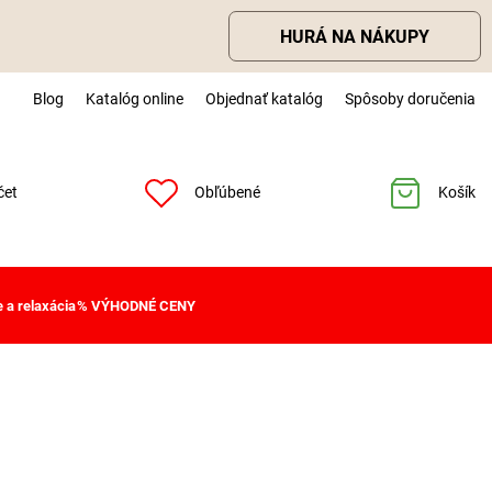
HURÁ NA NÁKUPY
Blog
Katalóg online
Objednať katalóg
Spôsoby doručenia
čet
Obľúbené
Košík
 a relaxácia
% VÝHODNÉ CENY