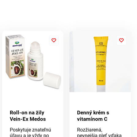
Roll-on na žily
Denný krém s
Vein-Ex Medos
vitamínom C
Poskytuje znateľnú
Rozžiarená,
úľavu a je vždy po
pevnejšia pleť vďaka