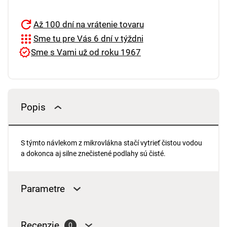
Až 100 dní na vrátenie tovaru
Sme tu pre Vás 6 dní v týždni
Sme s Vami už od roku 1967
Popis
S týmto návlekom z mikrovlákna stačí vytrieť čistou vodou
a dokonca aj silne znečistené podlahy sú čisté.
Parametre
Recenzie
0