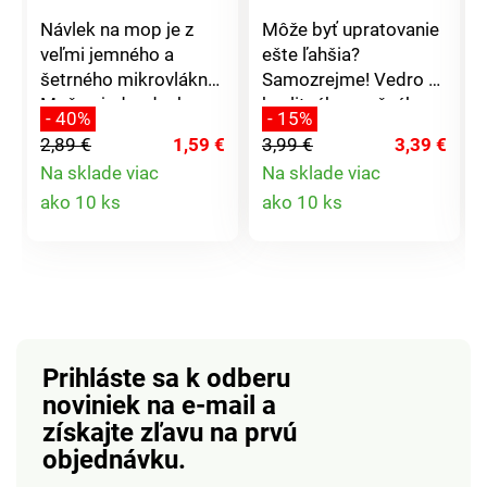
Návlek na mop je z
Môže byť upratovanie
veľmi jemného a
ešte ľahšia?
šetrného mikrovlákna.
Samozrejme! Vedro z
Možno jednoducho
kvalitného pružného
- 40%
- 15%
navliecť, zložiť a
plastu s výlevkou
2,89 €
1,59 €
3,99 €
3,39 €
vyprať. Pripevňuje sa k
uľahčí váš
Na sklade viac
Na sklade viac
mopu pomocou
upratovanie. Pre ešte
Detail
Detail
ako 10 ks
ako 10 ks
suchého zipsu. Ku
lepšiu manipuláciu je v
všetkým typom
spodnej časti úchytka,
produktu
produktu
podláh je jemný a
ktorú oceníte najmä
veľmi šetrný. Materiál:
pri vylievaní obsahu. Z
mikrovlákno.
odolného a pružného
Rozmery: 32 x 12 x 10
plastu. Rozmery: 360
cm.
x 350 x 280 mm.
Prihláste sa k odberu
noviniek na e-mail
a
získajte zľavu na prvú
objednávku.