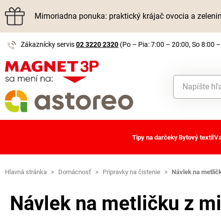
Mimoriadna ponuka: praktický krájač ovocia a zelen
Zákaznícky servis
02 3220 2320
(Po – Pia: 7:00 – 20:00, So 8:00 –
Tipy na darčeky
Bytový textil
Va
Hlavná stránka
>
Domácnosť
>
Prípravky na čistenie
>
Návlek na metlič
Návlek na metličku z m