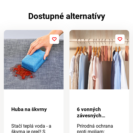
Dostupné alternatívy
Huba na škvrny
6 vonných
závesných
odpudzovačov
Stačí teplá voda - a
Prírodná ochrana
molí
škvrna je preč! S
proti moliam: