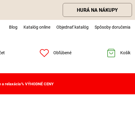
HURÁ NA NÁKUPY
Blog
Katalóg online
Objednať katalóg
Spôsoby doručenia
čet
Obľúbené
Košík
 a relaxácia
% VÝHODNÉ CENY