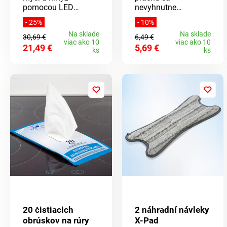
pomocou LED
nevyhnutne
odpudzovača
zhromažďujú v
- 25%
- 10%
škodcov s
drážkach a tesnení
Na sklade
Na sklade
ultrazvukovými
sušičiek. Preto je
30,69 €
6,49 €
viac ako 10
viac ako 10
vlnami - humánne a
tento kartáč na
21,49 €
5,69 €
ks
ks
účinne. Stačí zapojiť
čistenie sušičky
do zásuvky. Žiadne
nenahraditeľný.
chemikálie, hluk ani
zápach - energeticky
úsporný a neškodný
pre ľudí aj domáce
zvieratá.
20 čistiacich
2 náhradní návleky
obrúskov na rúry
X-Pad