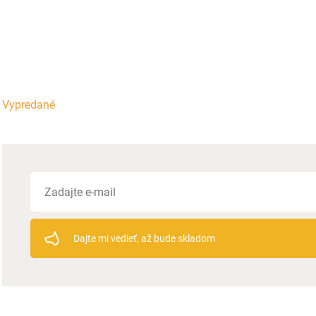
Vypredané
Dajte mi vedieť, až bude skladom