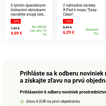
S týmito špeciálnymi
2 náhradné návleky
čistiacimi obrúskami
X-Pad k mopu "Easy-
navrátite svojej rúre
Clean".
opäť vysoký lesk.
- 30%
- 25%
Zvyšky tuku a
Na sklade
8,49 €
pripálené miesta
7,49 €
Skladom
viac ako 10
6,29 €
ľahko odstránite a
4,99 €
1ks
ks
zostane len svieža
citrónová vôňa.
Prihláste sa k odberu noviniek 
a získajte zľavu na prvú objed
Prihlásením k odberu noviniek prostredníctv
zľavu 6 EUR na prvú objednávku