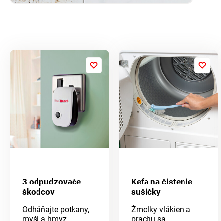
3 odpudzovače
Kefa na čistenie
škodcov
sušičky
Odháňajte potkany,
Žmolky vlákien a
myši a hmyz
prachu sa