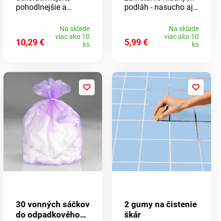
pohodlnejšie a
podláh - nasucho aj
účinnejšie než bežné
namokro. Pritiahne
mucholapky:
aj najmenšie
Na sklade
Na sklade
kvetinové
čiastočky prachu.
viac ako 10
viac ako 10
10,29 €
5,99 €
mucholapky
ks
ks
priťahujú aj ovocné
mušky. Stačí nalepiť
na okenné tabule a
konečne budete mať
od otravných
škodcov pokoj.
30 vonných sáčkov
2 gumy na čistenie
do odpadkového
škár