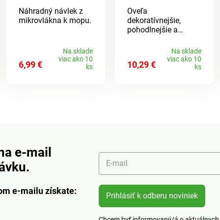
Náhradný návlek z
Oveľa
mikrovlákna k mopu.
dekoratívnejšie,
pohodlnejšie a
účinnejšie než bežné
mucholapky:
Na sklade
Na sklade
kvetinové
viac ako 10
viac ako 10
6,99 €
10,29 €
mucholapky
ks
ks
priťahujú aj ovocné
mušky. Stačí nalepiť
na okenné tabule a
konečne budete mať
od otravných
škodcov pokoj.
na e-mail
E-mail
návku.
om e-mailu získate:
Prihlásiť k odberu noviniek
Chcem byť informovaný/á o aktuálnych 