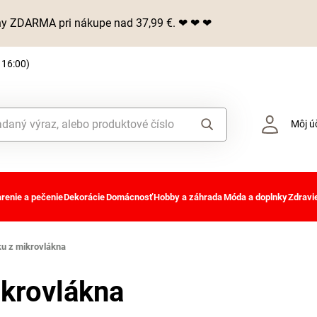
iny ZDARMA pri nákupe nad 37,99 €. ❤ ❤ ❤
 16:00)
Môj ú
renie a pečenie
Dekorácie
Domácnosť
Hobby a záhrada
Móda a doplnky
Zdravie
ku z mikrovlákna
ikrovlákna