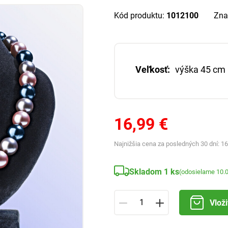
Kód produktu:
1012100
Zna
Veľkosť:
výška 45 cm
16,99 €
Najnižšia cena za posledných 30 dní:
16
Skladom 1 ks
(odosielame 10.
Vloži