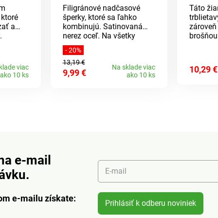
im
Filigránové nadčasové
Táto žiar
 ktoré
šperky, ktoré sa ľahko
trblieta
ať a
kombinujú. Satinovaná
zároveň
.
nerez oceľ. Na všetky
brošňou
 1,2 x
príležitosti.
riešení
- 20%
Hypoalergénne.
svetrov,
13,19 €
a zárov
klade viac
Na sklade viac
10,29 €
9,99 €
siluetu.
ako 10 ks
ako 10 ks
na e-mail
E-mail
návku.
om e-mailu získate:
Prihlásiť k odberu noviniek