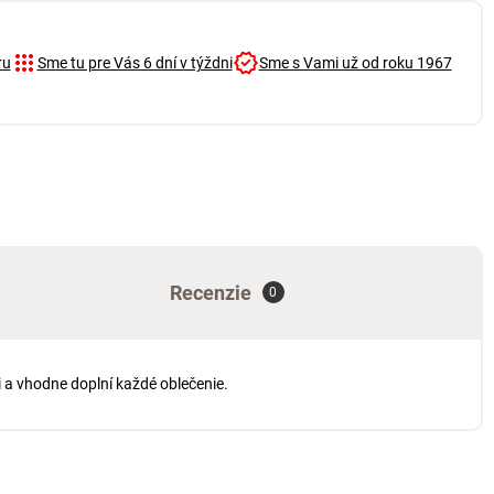
ru
Sme tu pre Vás 6 dní v týždni
Sme s Vami už od roku 1967
Recenzie
0
i a vhodne doplní každé oblečenie.