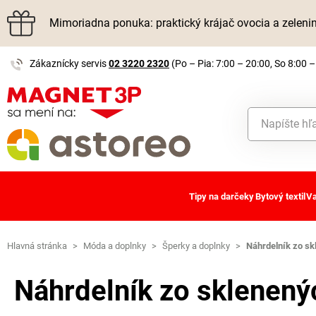
Mimoriadna ponuka: praktický krájač ovocia a zelen
Zákaznícky servis
02 3220 2320
(Po – Pia: 7:00 – 20:00, So 8:00 –
Tipy na darčeky
Bytový textil
Va
Hlavná stránka
>
Móda a doplnky
>
Šperky a doplnky
>
Náhrdelník zo sk
Náhrdelník zo sklenený