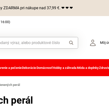
iny ZDARMA pri nákupe nad 37,99 €. ❤ ❤ ❤
 16:00)
Môj ú
renie a pečenie
Dekorácie
Domácnosť
Hobby a záhrada
Móda a doplnky
Zdravie
lenených perál
ch perál