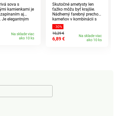
ivá sova s ​​
Skutočné ametysty len
vými kamienkami je
ťažko môžu byť krajšie.
 zapínaním aj
Nádherný farebný prechod
. Je elegantným
kameňov v kombinácii s
m na zapínanie
lesklými kovovými
- 30%
 boleriek a plášťov
krúžkami.
10,29 €
eň modeluje Vašu
Na sklade viac
Na sklade viac
ako 10 ks
6,89 €
ako 10 ks