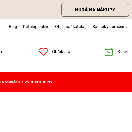
HURÁ NA NÁKUPY
Blog
Katalóg online
Objednať katalóg
Spôsoby doručenia
čet
Obľúbené
Košík
 a relaxácia
% VÝHODNÉ CENY