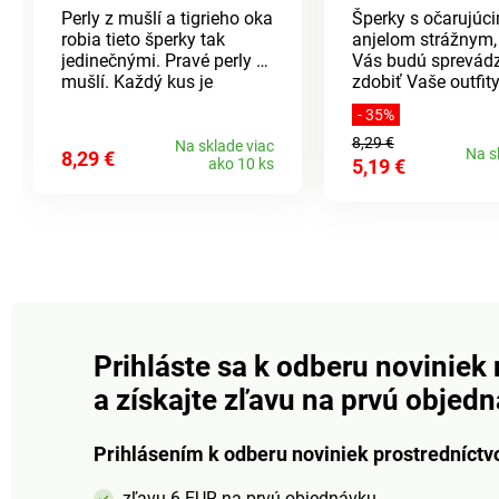
Perly z mušlí a tigrieho oka
Šperky s očarujúc
robia tieto šperky tak
anjelom strážnym,
jedinečnými. Pravé perly z
Vás budú sprevádz
mušlí. Každý kus je
zdobiť Vaše outfity
jedinečný. Amélia di Santi.
Puzetové náušnice
- 35%
1,2 cm.
8,29 €
Na sklade viac
Na s
8,29 €
ako 10 ks
5,19 €
Prihláste sa k odberu noviniek 
a získajte zľavu na prvú objed
Prihlásením k odberu noviniek prostredníctv
zľavu 6 EUR na prvú objednávku