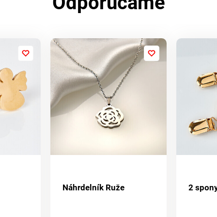
Odporúčame
Náhrdelník Ruže
2 spon