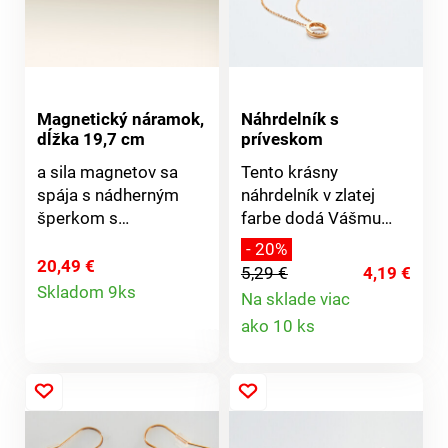
Magnetický náramok,
Náhrdelník s
dĺžka 19,7 cm
príveskom
a sila magnetov sa
Tento krásny
spája s nádherným
náhrdelník v zlatej
šperkom s
farbe dodá Vášmu
výnimočným
outfitu eleganciu. Hodí
- 20%
vyžarovaním.
sa pre všedné aj
20,49 €
5,29 €
4,19 €
Detail
výnimočné príležitosti
Skladom 9ks
Na sklade viac
a jeho trblietavé
Detail
produktu
ako 10 ks
kamienky určite
rozžiaria Váš dekolt.
produktu
Dĺžka retiazky: 45 cm
+ 7 cm predĺženie.