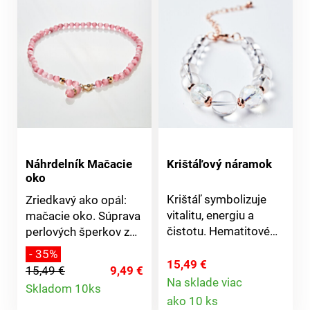
Náhrdelník Mačacie
Krištáľový náramok
oko
Krištáľ symbolizuje
Zriedkavý ako opál:
vitalitu, energiu a
mačacie oko. Súprava
čistotu. Hematitové
perlových šperkov z
fazetové koráliky s
prírodného kameňa v
- 35%
jemnými akcentmi vo
dúhovej ružovej, kde
15,49 €
15,49 €
9,49 €
farbe ružového zlata
každý kus je jedinečný
Detail
Na sklade viac
Skladom 10ks
Detail
zvýrazňujú trblietavosť
a fascinuje svojou
ako 10 ks