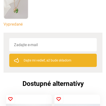
Vypredané
Dajte mi vedieť, až bude skladom
Dostupné alternatívy