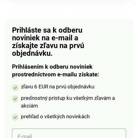
perlami. Unikátny
zapínaním na háčik.
šperk. Tip na darček.
Amélia di Santi.
Prihláste sa k odberu
noviniek na e-mail
a
získajte zľavu na prvú
objednávku.
Prihlásením k odberu noviniek
prostredníctvom e-mailu získate:
zľavu 6 EUR na prvú objednávku
prednostný prístup ku všetkým zľavám a
akciám
prehľad o všetkých novinkách
E-mail