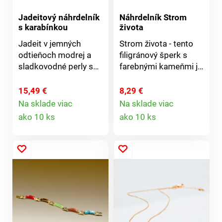
Jadeitový náhrdelník
Náhrdelník Strom
s karabínkou
života
Jadeit v jemných
Strom života - tento
odtieňoch modrej a
filigránový šperk s
sladkovodné perly s
farebnými kameňmi je
hodvábnym leskom -
zdrojom sily i
skvelá elegantná
talizmanom pre
15,49 €
8,29 €
kombinácia.
šťastie.
Na sklade viac
Na sklade viac
Detail
Detail
Náhrdelník s
ako 10 ks
ako 10 ks
karabínkou 42 cm + 5
produktu
produktu
cm predĺženie.
Zapínanie na
karabínku.