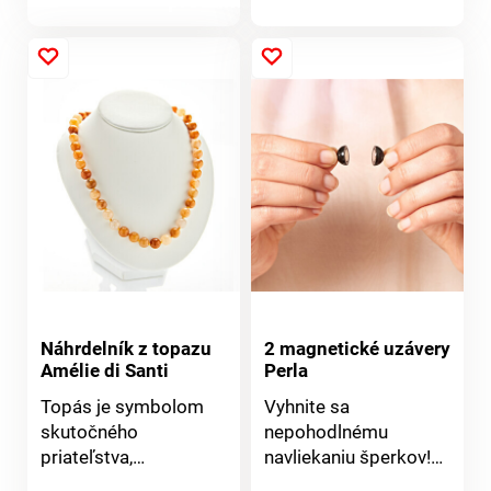
produktu
horského krištáľu.
hrou so svetlom.
produktu
Náhrdelník so
zapínaním na
karabínku. Prírodný
kameň. Módny ružový
odtieň. Každý diel je
unikát.
Náhrdelník z topazu
2 magnetické uzávery
Amélie di Santi
Perla
Topás je symbolom
Vyhnite sa
skutočného
nepohodlnému
priateľstva,
navliekaniu šperkov!
vyrovnanosti a
Nahraďte karabínku a