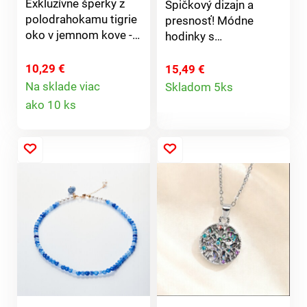
Exkluzívne šperky z
Špičkový dizajn a
polodrahokamu tigrie
presnosť! Módne
oko v jemnom kove -
hodinky s
čistý, elegantný dizajn.
fluorescenčnými
S pravým
ručičkami a
10,29 €
15,49 €
Detail
polodrahokamom. 1
elastickým
Na sklade viac
Skladom 5ks
Detail
pár. Amélia di Santi.
remienkom – vhodné
ako 10 ks
produktu
pre každé zápästie a
produktu
outfit – elegantné aj
športové.