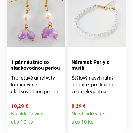
1 pár náušníc so
Náramok Perly z
sladkovodnou perlou
mušlí
Trblietavé ametysty
Štýlový nevyhnutný
korunované
doplnok pre každú
sladkovodnou perlou,
ženu: elegantná
ktorá sa pýši bohatým
súprava šperkov z
leskom. Každý kus je
mušlí s rafinovaným
10,29 €
8,29 €
jedinečný. Ametyst =
leskom a zlatistými
Na sklade viac
Na sklade viac
Detail
Detail
ochranný kameň pre
detailmi. Každý kus je
ako 10 ks
ako 10 ks
vnútorný pokoj. Šperk
jedinečný. Elegantný
produktu
produktu
so sladkovodnými
náramok so zlatistým