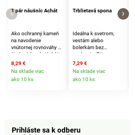
1 pár náušníc Achát
Trblietavá spona
Ako ochranný kameň
Ideálna k svetrom,
na navodenie
vestám alebo
vnútornej rovnováhy a
bolerkám bez
žiadaný šperk. Každý
zapínania. Táto spona
kus je jedinečný pre
so štrasovými
8,29 €
7,29 €
svoju opalizujúcu
kamienkami zjemní
Na sklade viac
Na sklade viac
farebnosť.
Váš outfit a efektne
Detail
Detail
ako 10 ks
ako 10 ks
modeluje siluetu.
produktu
produktu
Prihláste sa k odberu