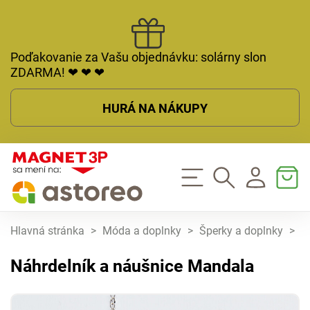
Poďakovanie za Vašu objednávku: solárny slon
ZDARMA! ❤ ❤ ❤
HURÁ NA NÁKUPY
Hlavná stránka
>
Móda a doplnky
>
Šperky a doplnky
>
N
Náhrdelník a náušnice Mandala