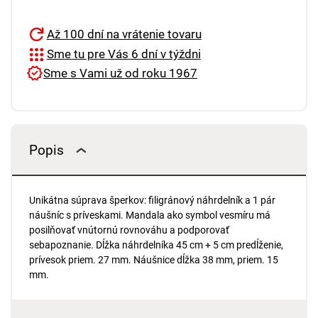
Až 100 dní na vrátenie tovaru
Sme tu pre Vás 6 dní v týždni
Sme s Vami už od roku 1967
Popis
Unikátna súprava šperkov: filigránový náhrdelník a 1 pár
náušníc s príveskami. Mandala ako symbol vesmíru má
posilňovať vnútornú rovnováhu a podporovať
sebapoznanie. Dĺžka náhrdelníka 45 cm + 5 cm predĺženie,
prívesok priem. 27 mm. Náušnice dĺžka 38 mm, priem. 15
mm.