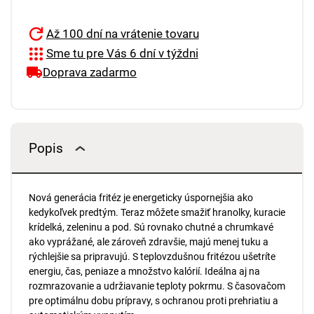
Až 100 dní na vrátenie tovaru
Sme tu pre Vás 6 dní v týždni
Doprava zadarmo
Popis
Nová generácia fritéz je energeticky úspornejšia ako
kedykoľvek predtým. Teraz môžete smažiť hranolky, kuracie
krídelká, zeleninu a pod. Sú rovnako chutné a chrumkavé
ako vyprážané, ale zároveň zdravšie, majú menej tuku a
rýchlejšie sa pripravujú. S teplovzdušnou fritézou ušetríte
energiu, čas, peniaze a množstvo kalórií. Ideálna aj na
rozmrazovanie a udržiavanie teploty pokrmu. S časovačom
pre optimálnu dobu prípravy, s ochranou proti prehriatiu a