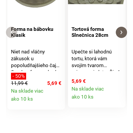
Forma na bábovku
Tortová forma
Klasik
Slnečnica 28cm
Niet nad vláčny
Upečte si lahodnú
zákusok u
tortu, ktorá vám
popoludňajšieho čaju.
svojím tvarom
S našou formou bude
pripomenie leto. Či už
- 50%
pečenie báboviek
ozdobená alebo nie,
5,69 €
11,99 €
5,69 €
hračkou. Formy Klasik
budete prekvapení,
Na sklade viac
Na sklade viac
sú potiahnuté
ako krásne vyzerá aj
Detail
Detail
ako 10 ks
ako 10 ks
granitovou, titánovou,
chutí. Formy Klasik sú
produktu
keramickou a
potiahnuté granitovou,
produktu
teflónovou vrstvou
titánovou, keramickou
vyrobenou nemeckou
a teflónovou vrstvou
firmou firmou
vyrobenou nemeckou