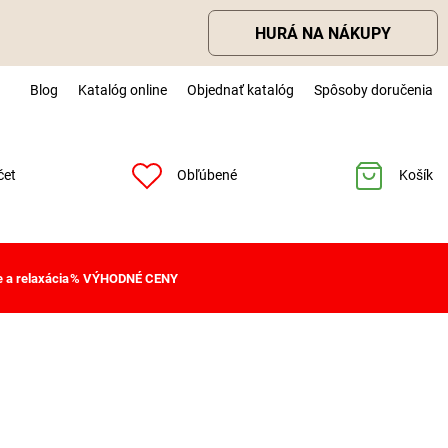
HURÁ NA NÁKUPY
Blog
Katalóg online
Objednať katalóg
Spôsoby doručenia
čet
Obľúbené
Košík
 a relaxácia
% VÝHODNÉ CENY