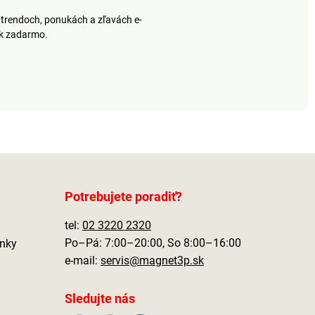
k. Pristane
trendoch, ponukách a zľavách e-
e aj balkónom,
ek zadarmo.
 a záhradám.
ie 2 x LR44
ktoré nie sú
súčasťou balenia.
Potrebujete poradiť?
tel:
02 3220 2320
Po–Pá: 7:00–20:00, So 8:00–16:00
nky
e-mail:
servis@magnet3p.sk
Sledujte nás