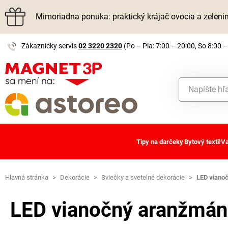
Mimoriadna ponuka: praktický krájač ovocia a zelen
Zákaznícky servis
02 3220 2320
(Po – Pia: 7:00 – 20:00, So 8:00 –
Tipy na darčeky
Bytový textil
Va
Hlavná stránka
>
Dekorácie
>
Sviečky a svetelné dekorácie
>
LED vianoč
LED vianočný aranžmán 