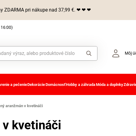
iny ZDARMA pri nákupe nad 37,99 €. ❤ ❤ ❤
 16:00)
Môj ú
renie a pečenie
Dekorácie
Domácnosť
Hobby a záhrada
Móda a doplnky
Zdravie
ný aranžmán v kvetináči
v kvetináči