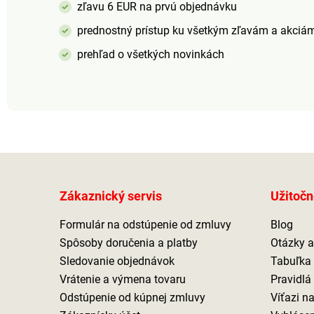
zľavu 6 EUR na prvú objednávku
je sada 85 ks písmen a 9
kdekoľvek. Trebárs
ks symbolov. Batérie nie
temnejšej záhrady.
prednostný prístup ku všetkým zľavám a akciá
sú súčasťou balenia.
Sľubujeme, že úsp
bude zaručený. Bat
prehľad o všetkých novinkách
sú súčasťou balen
Zákaznický servis
Užitočn
Formulár na odstúpenie od zmluvy
Blog
Spôsoby doručenia a platby
Otázky 
Sledovanie objednávok
Tabuľka 
Vrátenie a výmena tovaru
Pravidlá
Odstúpenie od kúpnej zmluvy
Víťazi n