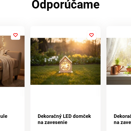
Odporúčame
bule
Dekoračný LED domček
Dekora
na zavesenie
na zav