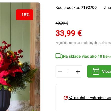
Kód produktu:
7192700
Zna
-15%
40,99 €
33,99 €
Najnižšia cena za posledných 30 dní:
40
Na sklade viac ako 10 ks
(o
Vloži
Až 100 dní na vrátenie tova