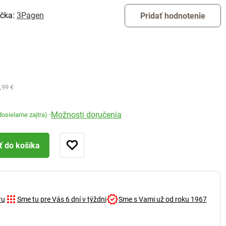
čka:
3Pagen
Pridať hodnotenie
,99 €
Možnosti doručenia
-
dosielame zajtra)
ť do košíka
ru
Sme tu pre Vás 6 dní v týždni
Sme s Vami už od roku 1967