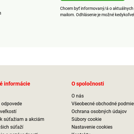
 aj do
kdekoľvek. Pristane
kdekoľve
Chcem byť informovaný/á o aktuálnych 
rozhodne aj balkónom,
rozhodn
m
mailom. Odhlásenie je možné kedykoľv
ech
terasám a záhradám.
terasám
érie nie
Napájanie 2 x LR44
Napájan
ia.
batérie, ktoré nie sú
batérie, 
súčasťou balenia.
é informácie
O spoločnosti
O nás
a odpovede
Všeobecné obchodné podmie
veľkostí
Ochrana osobných údajov
 k súťažiam a akciám
Súbory cookie
ašich súťaží
Nastavenie cookies