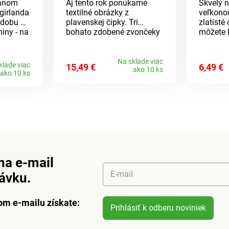
vanom
Aj tento rok ponúkame
Skvelý 
girlanda
textilné obrázky z
veľkono
zdobu a
plavenskej čipky. Tri
zlatisté
niny - na
bohato zdobené zvončeky
môžete 
bo
do vianočne ladeného
svojich 
osti.
okna.
rok zas 
Na sklade viac
klade viac
15,49 €
6,49 €
ako 10 ks
ako 10 ks
na e-mail
E-mail
návku.
om e-mailu získate:
Prihlásiť k odberu noviniek