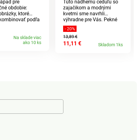
nápad pre
Túto nádhernú ceduľu so
čné obdobie:
zajačikom a modrými
 obrázky, ktoré
kvetmi sme navrhli
kombinovať podľa
výhradne pre Vás. Pekné
predstáv. Každý
privítanie Vašich hostí -
- 20%
a znova.
nielen na Veľkú noc.
13,89 €
Na sklade viac
ako 10 ks
11,11 €
Skladom 1ks