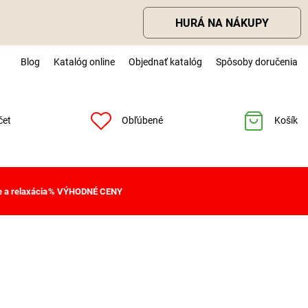
HURÁ NA NÁKUPY
Blog
Katalóg online
Objednať katalóg
Spôsoby doručenia
čet
Obľúbené
Košík
 a relaxácia
% VÝHODNÉ CENY