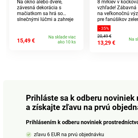
Na okno alebo dvere,
8 mrkiev v kocko
závesná dekorácia s
vzhľade! Zábavná 
mačiatkom sa hrá so
na veľkonočnú vý
slnečnými lúčmi a zahreje
pre fanúšikov zele
pri srdci.
stenu, na okno ale
- 35%
kdekoľvek v miestn
20,49 €
Na sklade viac
Na s
15,49 €
ako 10 ks
13,29 €
Prihláste sa k odberu noviniek 
a získajte zľavu na prvú objed
Prihlásením k odberu noviniek prostredníctv
zľavu 6 EUR na prvú objednávku