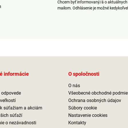
Chcem byť informovaný/á o aktuálnych 
m
mailom. Odhlásenie je možné kedykoľv
é informácie
O spoločnosti
O nás
a odpovede
Všeobecné obchodné podmie
veľkostí
Ochrana osobných údajov
 k súťažiam a akciám
Súbory cookie
ašich súťaží
Nastavenie cookies
ie o nezávadnosti
Kontakty