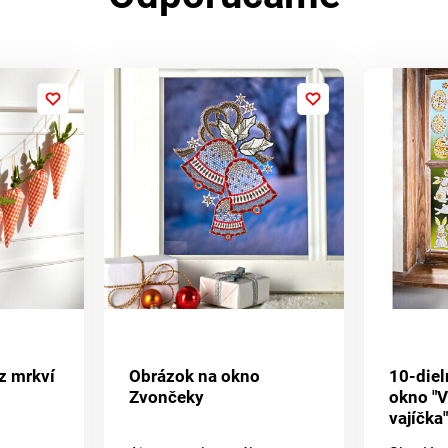
 z mrkví
Obrázok na okno
10-diel
Zvončeky
okno "
vajíčka