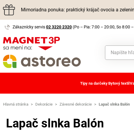
Mimoriadna ponuka: praktický krájač ovocia a zelen
Zákaznícky servis
02 3220 2320
(Po – Pia: 7:00 – 20:00, So 8:00 –
Tipy na darčeky
Bytový textil
Va
Hlavná stránka
>
Dekorácie
>
Závesné dekorácie
>
Lapač slnka Balón
Lapač slnka Balón