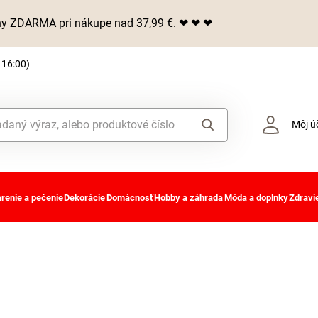
iny ZDARMA pri nákupe nad 37,99 €. ❤ ❤ ❤
 16:00)
Môj ú
renie a pečenie
Dekorácie
Domácnosť
Hobby a záhrada
Móda a doplnky
Zdravie