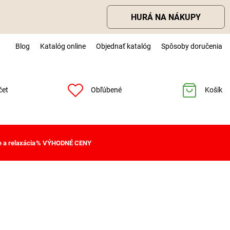
HURÁ NA NÁKUPY
Blog
Katalóg online
Objednať katalóg
Spôsoby doručenia
čet
Obľúbené
Košík
 a relaxácia
% VÝHODNÉ CENY