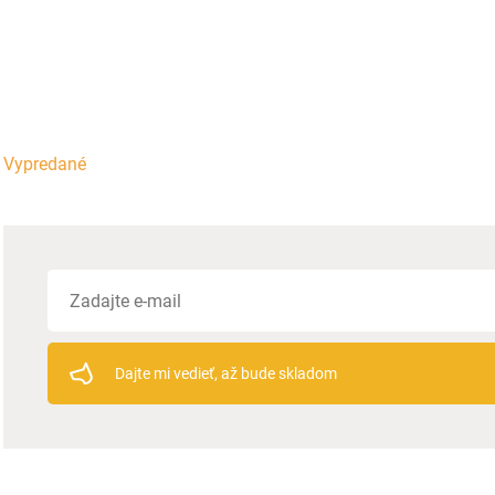
Vypredané
Dajte mi vedieť, až bude skladom