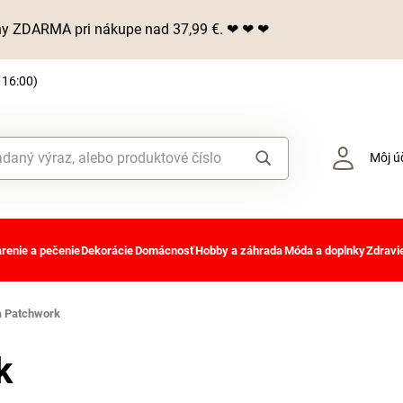
iny ZDARMA pri nákupe nad 37,99 €. ❤ ❤ ❤
 16:00)
Môj ú
renie a pečenie
Dekorácie
Domácnosť
Hobby a záhrada
Móda a doplnky
Zdravie
a Patchwork
k