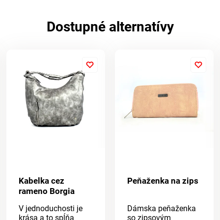
Dostupné alternatívy
Kabelka cez
Peňaženka na zips
rameno Borgia
V jednoduchosti je
Dámska peňaženka
krása a to spĺňa
so zipsovým