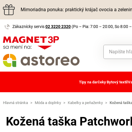
Mimoriadna ponuka: praktický krájač ovocia a zelen
Zákaznícky servis
02 3220 2320
(Po – Pia: 7:00 – 20:00, So 8:00 –
Tipy na darčeky
Bytový textil
Va
Hlavná stránka
>
Móda a doplnky
>
Kabelky a peňaženky
>
Kožená tašk
Kožená taška Patchwor