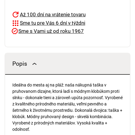
Až 100 dní na vrátenie tovaru
Sme tu pre Vás 6 dní v týždni
Sme s Vami už od roku 1967
Popis
Ideálna do mesta aj na pláž: naša nákupná taška v
pruhovanom dizajne, ktorá ladí s módnym klobúkom proti
slnku - dokonale tieni a zároveň upúta pozornosť. Vyrobené
z kvalitného prírodného materiálu, veľmi pevného a
šetrného k životnému prostrediu. Dokonalá dvojica: taška +
klobúk. Módny pruhovaný design - skvelá kombinácia.
Vyrobené z prírodných materiálov. Vysoká kvalita +
odolnosť.