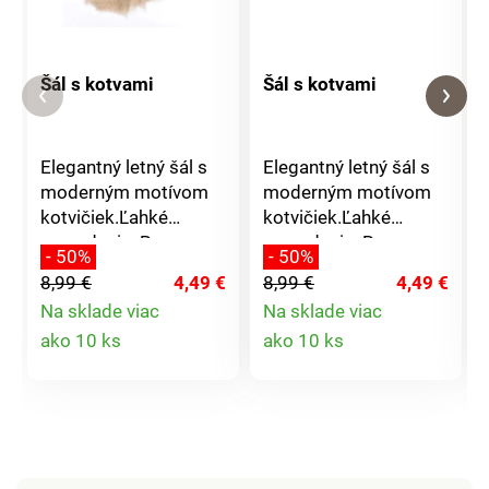
Šál s kotvami
Šál s kotvami
Elegantný letný šál s
Elegantný letný šál s
moderným motívom
moderným motívom
kotvičiek.Ľahké
kotvičiek.Ľahké
prevedenie. Rozmer:
prevedenie. Rozmer:
- 50%
- 50%
70x180cm Materiál:
70x180cm Materiál:
8,99 €
4,49 €
8,99 €
4,49 €
35% viskóza, 65%
35% viskóza, 65%
Na sklade viac
Na sklade viac
polyester
polyester
Detail
Detail
ako 10 ks
ako 10 ks
produktu
produktu