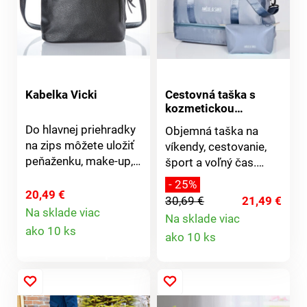
Kabelka Vicki
Cestovná taška s
kozmetickou
taštičkou
Do hlavnej priehradky
Objemná taška na
na zips môžete uložiť
víkendy, cestovanie,
peňaženku, make-up,
šport a voľný čas.
šatku a mini dáždnik.
Topánky a športové
- 25%
Tri priehradky na zips
vybavenie sú
20,49 €
30,69 €
21,49 €
pojmú všetko, čo
prehľadne oddelené
Na sklade viac
Na sklade viac
Detail
potrebujete mať
od oblečenia v
Detail
ako 10 ks
ako 10 ks
rýchlo poruke. Mäkká,
spodnej priehradke na
produktu
s elegantnými
zips. Hlavná
produktu
strapcami a
priehradka s vreckom
nastaviteľným
na mokré veci.
ramenným popruhom.
Praktická vonkajšia