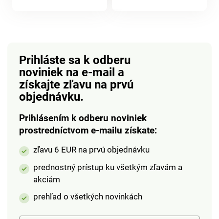
produktu
priestoroch. Vďaka
produktu
robustnému rámu
unesie až 25 kg
nákladu. Robustná XL
taška so sťahovacou
Prihláste sa k odberu
šnúrkou pojme 50
noviniek na e-mail
a
litrov potravín, zatiaľ
získajte zľavu na prvú
čo predná termo
objednávku.
priehradka so zipsom
udrží mrazené
Prihlásením k odberu noviniek
potraviny dlho
prostredníctvom e-mailu získate:
chladné.
zľavu 6 EUR na prvú objednávku
prednostný prístup ku všetkým zľavám a
akciám
prehľad o všetkých novinkách