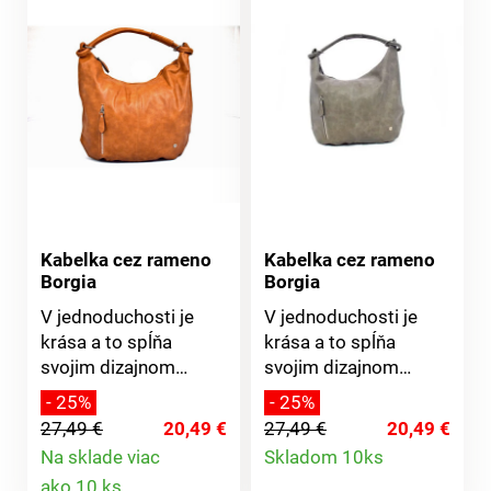
Kabelka cez rameno
Kabelka cez rameno
Borgia
Borgia
V jednoduchosti je
V jednoduchosti je
krása a to spĺňa
krása a to spĺňa
svojim dizajnom
svojim dizajnom
dámska shopper
dámska shopper
- 25%
- 25%
kabelka. Svojim
kabelka. Svojim
27,49 €
20,49 €
27,49 €
20,49 €
priestranným vnútrom
priestranným vnútrom
Detail
Na sklade viac
Skladom 10ks
patrí medzi obzvlášť
patrí medzi obzvlášť
Detail
ako 10 ks