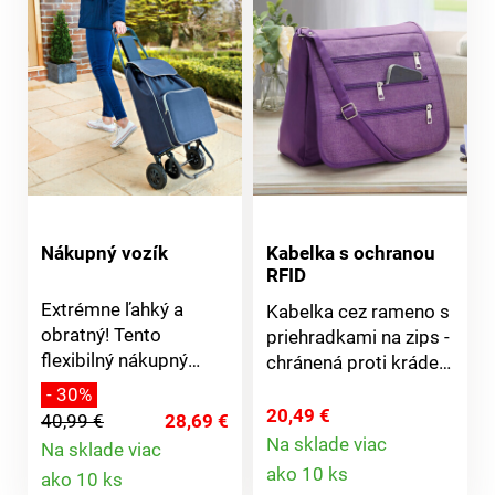
Ochrana RFID proti
priehradka. Pevné
krádeži dát.
uchá a ramenný
popruh. Jednoduché
pripevnenie ku kufru.
Nákupný vozík
Kabelka s ochranou
RFID
Extrémne ľahký a
Kabelka cez rameno s
obratný! Tento
priehradkami na zips -
flexibilný nákupný
chránená proti krádeži
vozík na 4 kolieskach
dát pomocou RFID. So
- 30%
môžete ľahko ťahať za
zipsom, magnetickým
20,49 €
40,99 €
28,69 €
sebou alebo ho bez
zapínaním a
Na sklade viac
Na sklade viac
námahy tlačiť v
Detail
nastaviteľným
Detail
ako 10 ks
ako 10 ks
zákrutách a úzkych
ramenným popruhom.