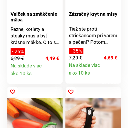
Valček na zmäkčenie
Zázračný kryt na misy
mäsa
Tiež ste proti
Rezne, kotlety a
striekancom pri varení
steaky musia byť
a pečení? Potom
krásne mäkké. O to sa
potrebujete
postará náš šikovný
- 35%
- 25%
univerzálny ochranný
valček na mäso.
7,29 €
4,69 €
6,29 €
4,49 €
kryt na misy a hrnce
Vďaka niekoľkým
Na sklade viac
Na sklade viac
rôznych veľkostí. Pre
pílkovitým čepeliam
Detail
Detail
ako 10 ks
ako 10 ks
šľahač.
budú plátky mäsa
produktu
mäkké a krehké.
produktu
Plast/ušľachtilá oceľ,
dĺžka 18 cm. 9
pílkovitých čepelí z
nehrdzavejúcej ocele