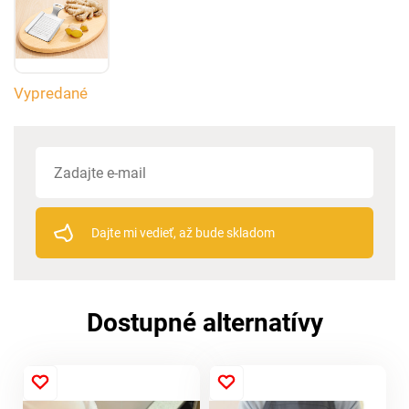
Vypredané
Dajte mi vedieť, až bude skladom
Dostupné alternatívy