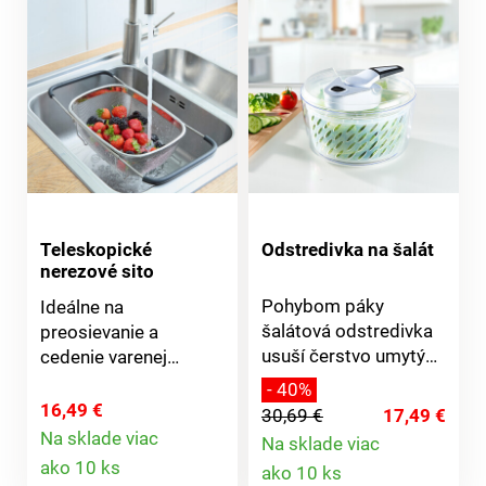
Teleskopické
Odstredivka na šalát
nerezové sito
Pohybom páky
Ideálne na
šalátová odstredivka
preosievanie a
usuší čerstvo umytý
cedenie varenej
šalát a zeleninu v
zeleniny, cestovín a
- 40%
priebehu niekoľkých
omáčok. Rovnako
16,49 €
30,69 €
17,49 €
sekúnd pomocou
praktické na umývanie
Na sklade viac
Na sklade viac
odstredivej sily. S
Detail
ovocia, šalátov a pod.
Detail
ako 10 ks
ako 10 ks
tlačidlom stop a
Vhodné do každého