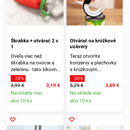
Škrabka + otvárač 2 v
Otvárač na krúžkové
1
uzávery
Oveľa viac než
Teraz otvoríte
škrabka na ovocie a
konzervy a plechovky
zeleninu - táto šikovná
s krúžkovým
"mrkva" tiež otvára
uzáverom ľahko a
- 20%
- 30%
korunkové uzávery a
rýchlo - bez
3,99 €
3,19 €
5,29 €
3,69 €
visí na chladničke
nebezpečenstva
Na sklade viac
Na sklade viac
pomocou magnetu,
poranenia a zbytočnej
Detail
Detail
ako 10 ks
ako 10 ks
vždy pripravená na
námahy.
použitie.
produktu
produktu