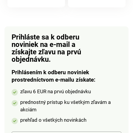
produktu
protišmykovou
produktu
drezu, pretože je
základňou. Misa je
výsuvné.
vhodná aj na
servírovanie. Vyschne
za niekoľko sekúnd.
Prihláste sa k odberu
Bez námahy. S
noviniek na e-mail
a
tlačidlom stop.
získajte zľavu na prvú
objednávku.
Prihlásením k odberu noviniek
prostredníctvom e-mailu získate:
zľavu 6 EUR na prvú objednávku
prednostný prístup ku všetkým zľavám a
akciám
prehľad o všetkých novinkách