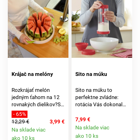
Krájač na melóny
Sito na múku
Rozkrájať melón
Sito na múku to
jedným ťahom na 12
perfektne zvládne:
rovnakých dielikov?S
rotácia Vás dokonale
krájačom na melóny
zbaví hrudiek. Široká,
- 65%
budete ako kuchár
odnímateľná násypka
7,99 €
12,29 €
3,99 €
profesionál. Krájač má
sa ľahko plní. Vďaka
Na sklade viac
Na sklade viac
Detail
úchytky z odolného a
veku je tiež ideálna
Detail
ako 10 ks
ako 10 ks