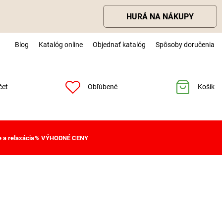
HURÁ NA NÁKUPY
Blog
Katalóg online
Objednať katalóg
Spôsoby doručenia
čet
Obľúbené
Košík
 a relaxácia
% VÝHODNÉ CENY