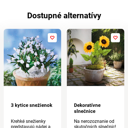
Dostupné alternatívy
3 kytice snežienok
Dekoratívne
slnečnice
Krehké snežienky
Na nerozoznanie od
predstavujú nádej a
skutočných slnečníc!