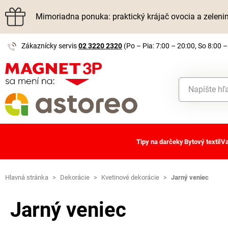
Mimoriadna ponuka: praktický krájač ovocia a zelen
Zákaznícky servis
02 3220 2320
(Po – Pia: 7:00 – 20:00, So 8:00 –
Tipy na darčeky
Bytový textil
Va
Hlavná stránka
>
Dekorácie
>
Kvetinové dekorácie
>
Jarný veniec
Jarný veniec