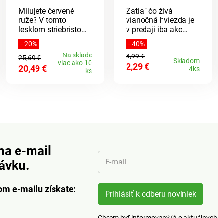
Milujete červené
Zatiaľ čo živá
ruže? V tomto
vianočná hviezda je
lesklom striebristom
v predaji iba ako
sklenenom kvetináči
rastlina v kvetináči,
- 20%
- 40%
s jedľovou zeleňou
táto mimoriadne
Na sklade
3,99 €
vyzerajú obzvlášť
dlhá vetvička
25,69 €
Skladom
viac ako 10
2,29 €
vznešene - a "kvitnú"
vianočnej hviezdy sa
20,49 €
4ks
ks
navždy.
hodí do všetkých
dekorácií - každý rok.
na e-mail
E-mail
návku.
om e-mailu získate:
Prihlásiť k odberu noviniek
Chcem byť informovaný/á o aktuálnych 