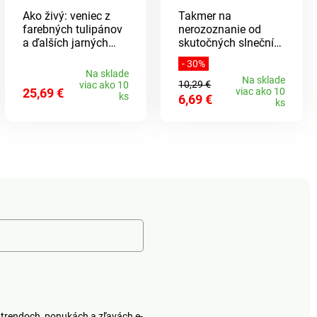
Ako živý: veniec z
Takmer na
farebných tulipánov
nerozoznanie od
a ďalších jarných
skutočných slnečníc.
kvetov. Budete sa z
Tento košík so
- 30%
neho tešiť celé roky.
sviežimi kvetmi je
Na sklade
Na sklade
Vyzerá ako pravý.
skvelou
10,29 €
viac ako 10
25,69 €
viac ako 10
Jednoduchá údržba.
dekoráciou.Ako živé.
ks
6,69 €
ks
Eldo.
Vrátane košíka. Eldo.
trendoch, ponukách a zľavách e-