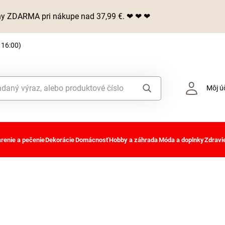
iny ZDARMA pri nákupe nad 37,99 €. ❤ ❤ ❤
 16:00)
Môj ú
renie a pečenie
Dekorácie
Domácnosť
Hobby a záhrada
Móda a doplnky
Zdravie