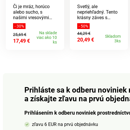
Či je mráz, horúco
Svetlý, ale
alebo sucho, s
nepriehľadný. Tento
našimi vresovými
krásny záves s
kyticami vo fialovej a
eukalyptovými
- 30%
- 50%
bielej farbe bude Váš
úponkami vytvorí
Na sklade
44,29 €
balkón vždy v plnom
letnú, svetlom zaliatu
25,69 €
Skladom
viac ako 10
20,49 €
kvitne - bez
izbu. Zároveň odtieni
17,49 €
3ks
ks
akejkoľvek údržby.
nadmerné slnečné
Vyzerajú ako pravé!
svetlo.
Na šírku kvetináča
40 cm. (Dodávka bez
kvetináča). 3 kytice:
2 x fialová + 1 x
biela. Žiadne
zalievanie, žiadna
Prihláste sa k odberu noviniek 
starostlivosť. Ako
živé. 3 kusy. Odolné
a získajte zľavu na prvú objed
voči počasiu.
Prihlásením k odberu noviniek prostredníctv
zľavu 6 EUR na prvú objednávku