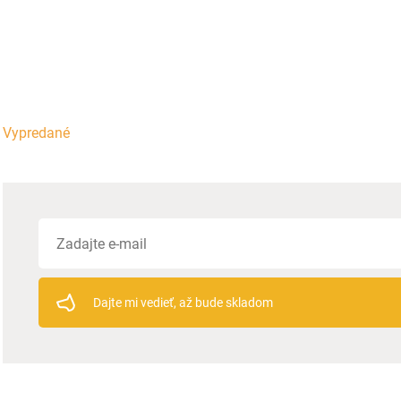
Vypredané
Dajte mi vedieť, až bude skladom