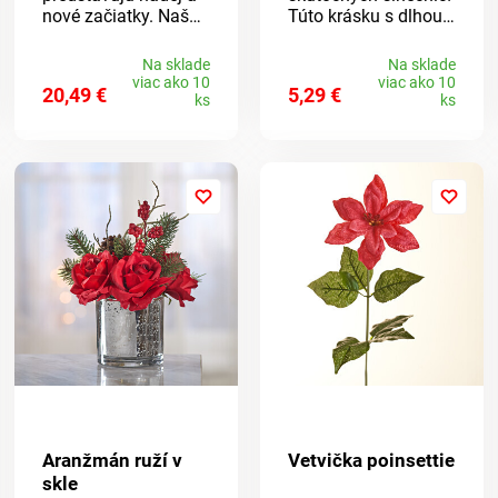
nové začiatky. Naše
Túto krásku s dlhou
kvitnú po celý rok
stonkou si môžete
bez akejkoľvek
užívať samostatne
Na sklade
Na sklade
starostlivosti. Sú
alebo s niekoľkými
viac ako 10
viac ako 10
20,49 €
5,29 €
umelé, odolné voči
vo váze na podlahe.
ks
ks
počasiu, ideálne do
Na nerozoznanie od
vonkajších
pravej. Výška 50 cm.
kvetináčov alebo
Odolná voči počasiu.
okenných hrantíkov.
Aranžmán ruží v
Vetvička poinsettie
skle