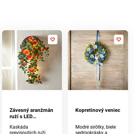
Závesný aranžmán
Kopretinový veniec
ruží s LED
osvetlením
Kaskáda
Modré sirôtky, biele
previsnutých ruží,
sedmokrásky a