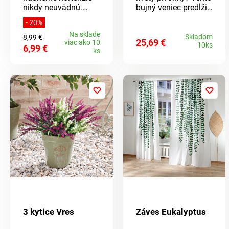
nikdy neuvädnú.
bujný veniec predĺži
Perfektná dekorácia,
dobu kvetu týchto
- 20%
ktorú nemusíte
nádherných kvetov
Na sklade
zalievať.
tak dlho, ako si
Skladom
8,99 €
25,69 €
viac ako 10
10ks
prajete - tak
6,99 €
ks
nádherný ako z
pravých pivoniek.
Ako skutočné. Na
dvere, múr + stôl.
Eldo.
3 kytice Vres
Záves Eukalyptus