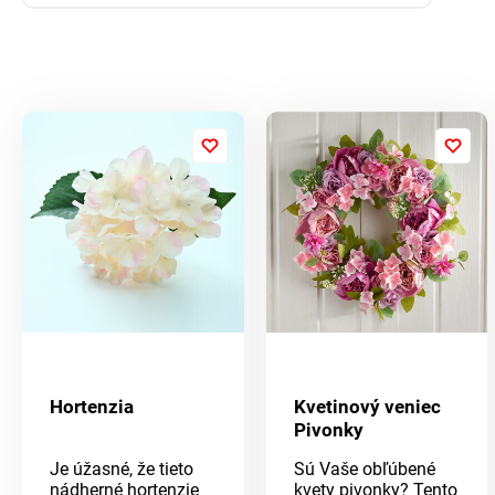
Hortenzia
Kvetinový veniec
Pivonky
Je úžasné, že tieto
Sú Vaše obľúbené
nádherné hortenzie
kvety pivonky? Tento