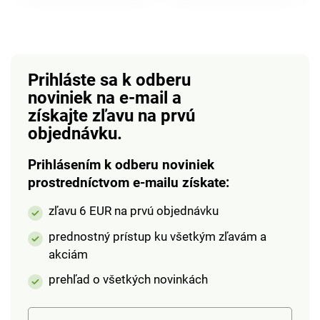
sofistikované večer.
Špičkový strih s
mierne spevnenými
bokmi a pohodlným
Prihláste sa k odberu
pásom.
noviniek na e-mail
a
získajte zľavu na prvú
objednávku.
Prihlásením k odberu noviniek
prostredníctvom e-mailu získate:
zľavu 6 EUR na prvú objednávku
prednostný prístup ku všetkým zľavám a
akciám
prehľad o všetkých novinkách