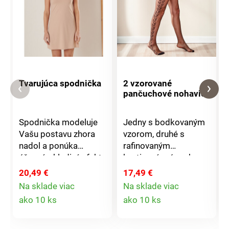
Tvarujúca spodnička
2 vzorované
pančuchové nohavice
Spodnička modeluje
Jedny s bodkovaným
Vašu postavu zhora
vzorom, druhé s
nadol a ponúka
rafinovaným
úžasný, chladivý efekt.
kvetinovým úponkom
Je bezšvová s
vzadu. Tieto jemné,
20,49 €
17,49 €
nastaviteľnými
elastické pančuchové
Na sklade viac
Na sklade viac
ramienkami, takže
nohavice ozvláštnia
Detail
Detail
ako 10 ks
ako 10 ks
zakryje všetko
každý outfit -
produktu
produktu
potrebné.
polopriehľadné,
elegantné cez deň,