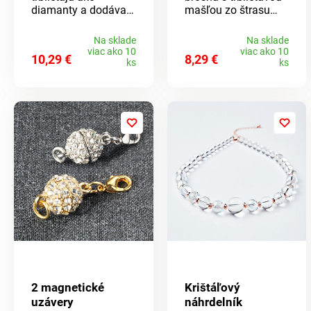
diamanty a dodávajú
mašľou zo štrasu
Vášmu outfitu
prináša šťastie
nádych luxusu.
nielen milovníkom
Na sklade
Na sklade
Štýlová a originálna.
mačiek. Skrášli
viac ako 10
viac ako 10
10,29 €
8,29 €
Prepracovaný
každý outfit.
ks
ks
design. Krytý
špendlík.
2 magnetické
Krištáľový
uzávery
náhrdelník