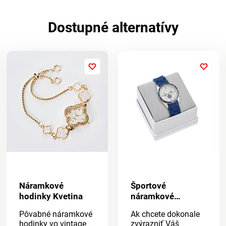
Dostupné alternatívy
Náramkové
Športové
hodinky Kvetina
náramkové
hodinky
Pôvabné náramkové
Ak chcete dokonale
hodinky vo vintage
zvýrazniť Váš