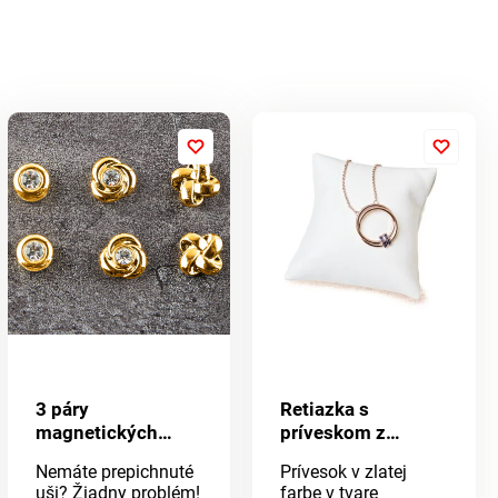
3 páry
Retiazka s
magnetických
príveskom z
náušníc
pravých zafírov
Nemáte prepichnuté
Prívesok v zlatej
uši? Žiadny problém!
farbe v tvare