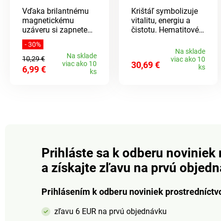
Vďaka brilantnému
Krištáľ symbolizuje
magnetickému
vitalitu, energiu a
uzáveru si zapnete
čistotu. Hematitové
Vaše náhrdelníky bez
fazetové koráliky s
- 30%
námahy. Bohato
jemnými akcentmi
Na sklade
Na sklade
zdobené trblietavými
vo farbe ružového
10,29 €
viac ako 10
viac ako 10
30,69 €
kamienkami, ktoré sú
zlata podčiarkujú
ks
6,99 €
ks
veľmi atraktívne.
trblietavosť krištáľu.
Dostanete 1 uzáver
zlatej farby a 1
striebornej farby.
Prihláste sa k odberu noviniek 
a získajte zľavu na prvú objed
Prihlásením k odberu noviniek prostredníctv
zľavu 6 EUR na prvú objednávku