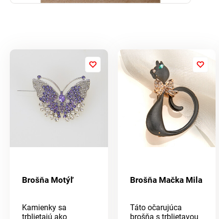
Brošňa Motýľ
Brošňa Mačka Mila
Kamienky sa
Táto očarujúca
trblietajú ako
brošňa s trblietavou