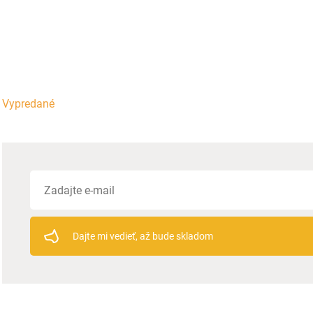
Vypredané
Dajte mi vedieť, až bude skladom