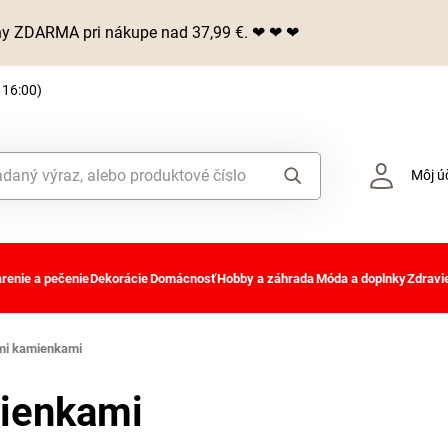
iny ZDARMA pri nákupe nad 37,99 €. ❤ ❤ ❤
 16:00)
Môj ú
renie a pečenie
Dekorácie
Domácnosť
Hobby a záhrada
Móda a doplnky
Zdravie
ými kamienkami
mienkami