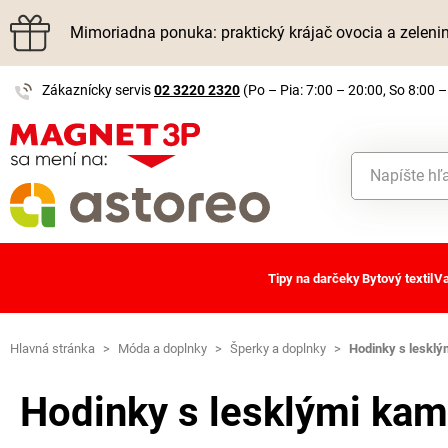
Mimoriadna ponuka: praktický krájač ovocia a zelen
Zákaznícky servis
02 3220 2320
(Po – Pia: 7:00 – 20:00, So 8:00 –
Tipy na darčeky
Bytový textil
Va
Hlavná stránka
>
Móda a doplnky
>
Šperky a doplnky
>
Hodinky s leskl
Hodinky s lesklými ka