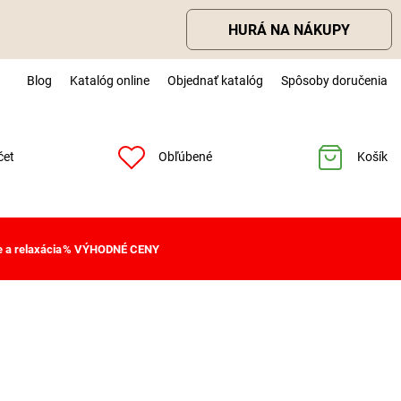
HURÁ NA NÁKUPY
Blog
Katalóg online
Objednať katalóg
Spôsoby doručenia
čet
Obľúbené
Košík
 a relaxácia
% VÝHODNÉ CENY