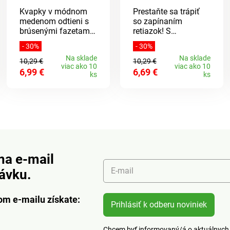
Kvapky v módnom
Prestaňte sa trápiť
medenom odtieni s
so zapínaním
brúsenými fazetami
retiazok! S
a blýskavými
magnetickým
- 30%
- 30%
kamienkami! S
zapínaním je to
Na sklade
Na sklade
týmito šperkami
otázka sekúnd. Tiež
10,29 €
10,29 €
viac ako 10
viac ako 10
vyniknete.
sú atraktívne ako
6,99 €
6,69 €
ks
ks
prívesky. Dostanete 1
uzáver zlatej a 1
striebornej farby.
na e-mail
E-mail
návku.
om e-mailu získate:
Prihlásiť k odberu noviniek
Chcem byť informovaný/á o aktuálnych 