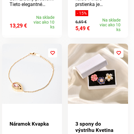
Tieto elegantné
prstienka je
náušnice držia
ozdobený 8 pravými
- 15%
perfektne vďaka
zafírmi s celkovou
Na sklade
Na sklade
magnetu a ušetria
hmotnosťou 0,15
6,69 €
viac ako 10
13,29 €
viac ako 10
Vás bolestivého
karátu. Dĺžka 46 cm
ks
5,49 €
ks
prepichnutia.
+ 5 cm v predĺžení, s
bezpečnostným
zapínaním.
Dodávané v
organzovom sáčku.
Materiál: kov.
Náramok Kvapka
3 spony do
výstrihu Kvetina