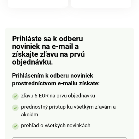
produktu
Vašich dosiek.
teplé biele svetlo - bez
produktu
Vrátane praktického
vypínača alebo
stojana.
otravných káblov.
Prihláste sa k odberu
noviniek na e-mail
a
získajte zľavu na prvú
objednávku.
Prihlásením k odberu noviniek
prostredníctvom e-mailu získate:
zľavu 6 EUR na prvú objednávku
prednostný prístup ku všetkým zľavám a
akciám
prehľad o všetkých novinkách