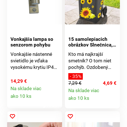
maximálne odolné
maximálne odolné
voči poveternostným
voči poveternostným
vplyvom. Zdroj: GU 10,
vplyvom. Zdroj: 2 x GU
max. 35W.
10, max. 2 x 20W.
Vonkajšia lampa so
15 samolepiacich
senzorom pohybu
obrázkov Slnečnica,
3-21 cm
Vonkajšie nástenné
Kto má najkrajší
svietidlo je vďaka
smetník? O tom niet
vysokému krytiu IP44
pochýb. Ozdobený
vhodné pre osvetlenie
pestrými motívmi
- 35%
vášho exteriéru.
bude Váš smetník
14,29 €
7,29 €
4,69 €
Uvítate ho všade tam,
vždy vyčnievať -
Na sklade viac
Na sklade viac
Detail
kde je po zotmení
zámena je vylúčená!
Detail
ako 10 ks
ako 10 ks
potrebné svetlo.
Nalepte podľa Vašej
produktu
Svietidlo osvetľuje
fantázie.
produktu
smerom hore a dole.
Posvietiť si tak
môžete na prístupové