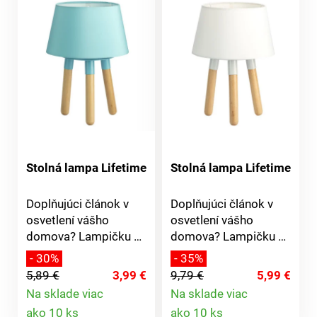
Stolná lampa Lifetime
Stolná lampa Lifetime
Doplňujúci článok v
Doplňujúci článok v
osvetlení vášho
osvetlení vášho
domova? Lampičku si
domova? Lampičku si
zamilujú nielen
zamilujú nielen
- 30%
- 35%
vyznávači
vyznávači
5,89 €
3,99 €
9,79 €
5,99 €
škandinávskeho štýlu.
škandinávskeho štýlu.
Na sklade viac
Na sklade viac
Neomylne vdýchne
Neomylne vdýchne
Detail
Detail
ako 10 ks
ako 10 ks