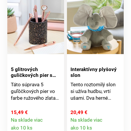
5 glitrových
Interaktívny plyšový
guličkových pier s
slon
kelímkom
Táto súprava 5
Tento roztomilý slon
guľôčkových pier vo
si užíva hudbu, vrtí
farbe ružového zlata
ušami. Dva herné
rozžiari každý stôl.
režimy podnecujú
Dve z nich majú
zvedavosť a rozvoj.
15,49 €
20,49 €
„diamantový“ vzhľad.
Ideálny na hranie a
Na sklade viac
Na sklade viac
Detail
Detail
Zodpovedajúci
maznanie.
ako 10 ks
ako 10 ks