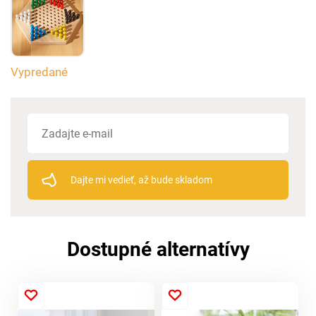
Vypredané
Dajte mi vedieť, až bude skladom
Dostupné alternatívy