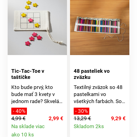
zajačik biely zajačik
sivý opička medvedík
Tic-Tac-Toe v
48 pasteliek vo
taštičke
zväzku
Kto bude prvý, kto
Textilný zväzok so 48
bude mať 3 kvety v
pastelkami vo
jednom rade? Skvelá
všetkých farbách. So
zábava pre malých aj
48 pastelkami.
- 40%
- 30%
veľkých - doma, na
Zavinuté šetrí miesto.
4,99 €
2,99 €
13,29 €
9,29 €
dlhých cestách autom
Detail
Na sklade viac
Skladom 2ks
atď. Praktická
Detail
ako 10 ks
produktu
taštička slúži aj ako