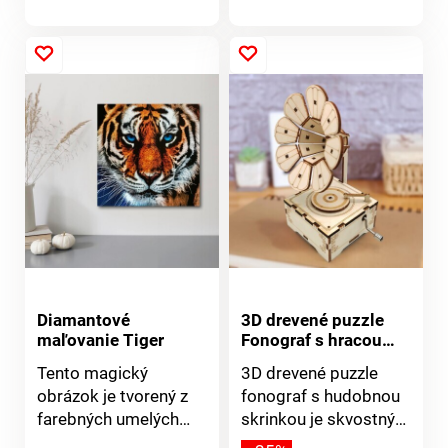
trblietavý stojan v
produktu
produktu
koženom vzhľade
zaistí poriadok na
stole. Skvelý nápad na
darček!
Diamantové
3D drevené puzzle
maľovanie Tiger
Fonograf s hracou
skrinkou
Tento magický
3D drevené puzzle
obrázok je tvorený z
fonograf s hudobnou
farebných umelých
skrinkou je skvostný
kamienkov. Farebné
kúsok, ktorý vás