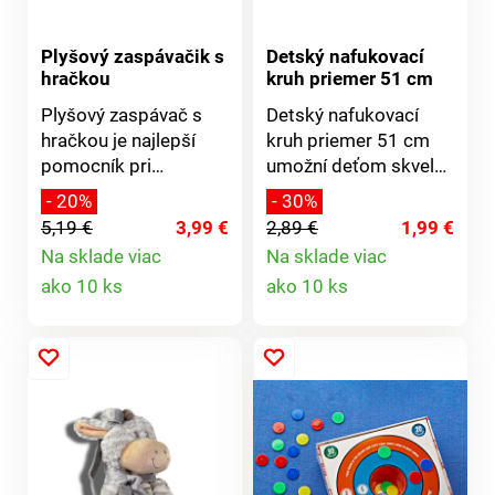
Plyšový zaspávačik s
Detský nafukovací
hračkou
kruh priemer 51 cm
Plyšový zaspávač s
Detský nafukovací
hračkou je najlepší
kruh priemer 51 cm
pomocník pri
umožní deťom skvelú
zaspávaní našich
vodnú
- 20%
- 30%
najmenších. Je mäkký
zábavu.Materiál: vinyl.
5,19 €
3,99 €
2,89 €
1,99 €
a hebký, aby
Priemer: 51
Na sklade viac
Na sklade viac
zaspávanie s ním bolo
cm.Nafukovací
Detail
Detail
ako 10 ks
ako 10 ks
čo najpríjemnejšie.
kruhPriemer 51
Odnímateľná hračka je
cmOdolný vinyl
produktu
produktu
opatrená prísavkou
pre ľahké zavesenie.
Zaspávač je
pripevnený suchým
zipsom k hračke pre
jednoduché oddelenie.