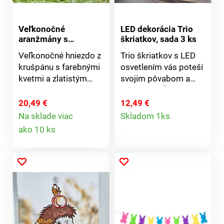
Veľkonočné
LED dekorácia Trio
aranžmány s
škriatkov, sada 3 ks
kuriatkom
Veľkonočné hniezdo z
Trio škriatkov s LED
krušpánu s farebnými
osvetlením vás poteší
kvetmi a zlatistým
svojim pôvabom a
kuriatkom uprostred.
hravosťou. Škriatkovia
Tento očarujúci
Fax, Flake a Finn svieti
20,49 €
12,49 €
Detail
aranžmán si
každý inak a
Na sklade viac
Skladom 1ks
Detail
zamilujete.
rozveselia váš domov.
ako 10 ks
produktu
Veľké nosy, husté fúzy
produktu
a detailne
prepracované klobúky
s vtipnými prvkami sú
ideálne na komodu aj
parapet. Dvaja väčší
škriatkovia sú vďaka
pieskovej výplni veľmi