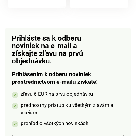
produktu
samolepiacich včiel a
počas adventu
produktu
lienok. 56 motýľov a 4
postupne odkrývajú
vážky so zápichom.
pomocou stieracích
Farebné, vyzerajú ako
zlatých samolepiek.
živé. Gainsborough.
Pripojte k nim
Prihláste sa k odberu
preglejkové visačky a
noviniek na e-mail
a
zaveste ich na
získajte zľavu na prvú
dekoratívny stromček
objednávku.
s 35 LED mikro
diódami. Prevádzka
Prihlásením k odberu noviniek
na 2x AA batérie (nie
prostredníctvom e-mailu získate:
sú súčasťou),
6hodinový časovač.
zľavu 6 EUR na prvú objednávku
Materiál: drevo, juta,
kartón. Rozmery: 45 x
prednostný prístup ku všetkým zľavám a
80 cm.
akciám
prehľad o všetkých novinkách