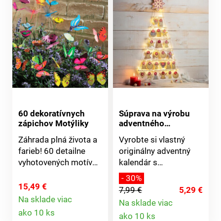
Všestranné použitie.
60 dekoratívnych
Súprava na výrobu
zápichov Motýliky
adventného
kalendára s 24
Záhrada plná života a
Vyrobte si vlastný
stieracími
farieb! 60 detailne
originálny adventný
samolepkami
vyhotovených motívov
kalendár s
ozdobia Vaše záhony,
prekvapením. Sada
- 30%
kvetináče a okenné
obsahuje 24 kartičiek,
15,49 €
7,99 €
5,29 €
hrantíky: 56 motýľov a
na ktoré môžete písať
Na sklade viac
Na sklade viac
Detail
4 vážky na tyčkách, k
odkazy či malé
Detail
ako 10 ks
ako 10 ks
tomu 10
prekvapenia, ktoré sa