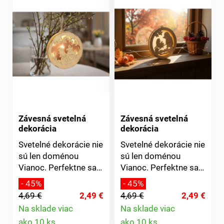
Závesná svetelná
Závesná svetelná
dekorácia
dekorácia
Svetelné dekorácie nie
Svetelné dekorácie nie
sú len doménou
sú len doménou
Vianoc. Perfektne sa
Vianoc. Perfektne sa
hodia aj na Veľkú noc
hodia aj na Veľkú noc
- 45%
- 45%
a v iné ročné obdobie.
a v iné ročné obdobie.
4,69 €
2,49 €
4,69 €
2,49 €
LED dekoráciu stačí
LED dekoráciu stačí
Na sklade viac
Na sklade viac
iba zavesiť do okna, na
iba zavesiť do okna, na
Detail
Detail
ako 10 ks
ako 10 ks