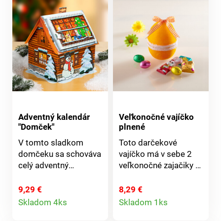
Adventný kalendár
Veľkonočné vajíčko
"Domček"
plnené
V tomto sladkom
Toto darčekové
domčeku sa schováva
vajíčko má v sebe 2
celý adventný
veľkonočné zajačiky z
kalendár s čokoládou
mliečnej čokolády, 1
- na každý deň jeden
ľadovú čokoládu a 3
9,29 €
8,29 €
Detail
Detail
lahodný kúsok.
vajíčka z mliečnej
Skladom 4ks
Skladom 1ks
Zloženie: cukor (41,2
čokolády s
produktu
produktu