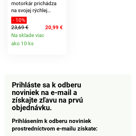
výrobku.Vyrobené v
motorkár prichádza
EU pre: 3Pagen
na svojej rýchlej
Versand und
motorke a priváža
- 10%
Handelsges. mbH St.
lahodnú čokoládu
23,69 €
20,99 €
Jöris Strasse 16 - 28
plnenú smotanovým
Na sklade viac
52477 Alsdorf
krémom. Drevená
Detail
Nemecko
ako 10 ks
motorka. 43g.
produktu
Prihláste sa k odberu
noviniek na e-mail
a
získajte zľavu na prvú
objednávku.
Prihlásením k odberu noviniek
prostredníctvom e-mailu získate: