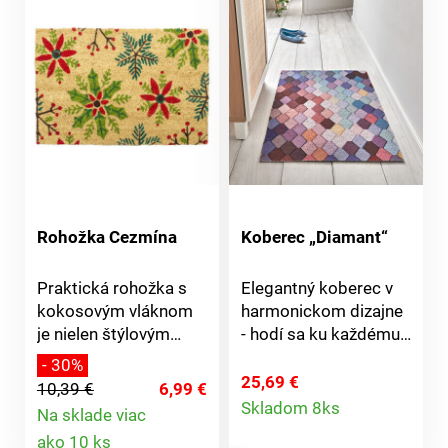
Rohožka Cezmína
Koberec „Diamant“
Praktická rohožka s
Elegantný koberec v
kokosovým vláknom
harmonickom dizajne
je nielen štýlovým
- hodí sa ku každému
doplnkom vášho
štýlu a možno použiť v
- 30%
bývania, ale aj
celej domácnosti. Je
25,69 €
10,39 €
6,99 €
Detail
nevyhnutným
odolný a odpudzuje
Skladom 8ks
Na sklade viac
pomocníkom pri
nečistoty, chráni
Detail
produktu
ako 10 ks