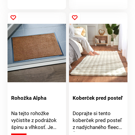
údržbe domácnosti.
dlažbu pred
Rozmer: 40x60cm.
opotrebením a uľaví
produktu
Vašim kĺbom.
Odpudzuje nečistoty.
Jednoduchá údržba.
Viacúčelový. Eldo.
Rohožka Alpha
Koberček pred posteľ
Na tejto rohožke
Doprajte si tento
vyčistíte z podrážok
koberček pred posteľ
špinu a vlhkosť. Je
z nadýchaného fleecu.
mimoriadne robustná,
Štruktúra včelieho