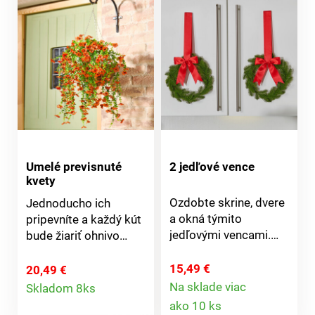
Umelé previsnuté
2 jedľové vence
kvety
Ozdobte skrine, dvere
Jednoducho ich
a okná týmito
pripevníte a každý kút
jedľovými vencami.
bude žiariť ohnivo
Vyzerajú ako
oranžovo. Bujné umelé
skutočné,
kvety sú odolné voči
15,49 €
20,49 €
Detail
neopadávajú a sú
UV žiareniu a
Na sklade viac
Skladom 8ks
Detail
krásne každý rok.
nenáročné na údržbu.
ako 10 ks
produktu