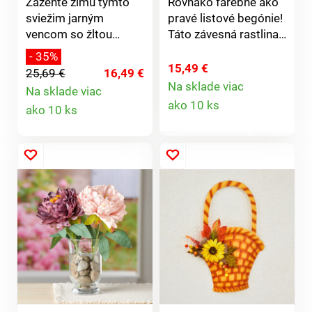
Zažeňte zimu týmto
Rovnako farebné ako
sviežim jarným
pravé listové begónie!
vencom so žltou
Táto závesná rastlina
zlaticou vo farbe
každú jeseň znovu
- 35%
slnka. Veselé farby,
ozdobí Vaše steny a
15,49 €
25,69 €
16,49 €
žiadna starostlivosť!
dvere. Samozrejme
Na sklade viac
Na sklade viac
Detail
Na nerozoznanie od
nie je potrebná žiadna
Detail
ako 10 ks
ako 10 ks
pravej. Na dvere +
starostlivosť!
produktu
okná + múr. Eldo.
produktu