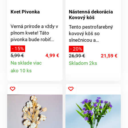
Kvet Pivonka
Nástenná dekorácia
Kovový kôš
Verná prírode a vždy v
Tento pestrofarebný
plnom kvete! Táto
kovový kôš so
pivonka bude robiť
slnečnicou a
radosť dlhé roky. A
konopnou mašľou
- 15%
- 20%
bez starostlivosti!
priťahuje pozornosť
5,99 €
4,99 €
26,99 €
21,59 €
Dodávané bez vázy.
každého, vo vnútri aj
Detail
Na sklade viac
Skladom 2ks
vonku.
Detail
ako 10 ks
produktu
produktu