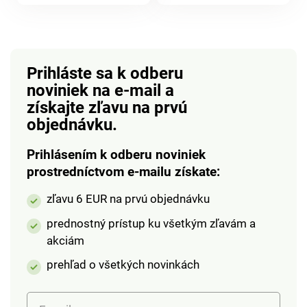
darček. Nápad na
vtáčikom do interiéru
produktu
darček. Eldo.
aj exteriéru - bez
zalievania, bez
starostlivosti. Ako
pravé. Vrátane
Prihláste sa k odberu
kovového koša na
noviniek na e-mail
a
zavesenie. Odolné
získajte zľavu na prvú
voči počasiu.
objednávku.
Gainsborough.
Prihlásením k odberu noviniek
prostredníctvom e-mailu získate:
zľavu 6 EUR na prvú objednávku
prednostný prístup ku všetkým zľavám a
akciám
prehľad o všetkých novinkách