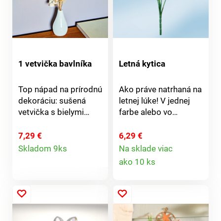
1 vetvička bavlníka
Letná kytica
Top nápad na prírodnú
Ako práve natrhaná na
dekoráciu: sušená
letnej lúke! V jednej
vetvička s bielymi
farbe alebo vo
kvetmi bavlníka.
farebnej kombinácii.
Ideálna pre podlahovú
Objednajte si naraz
7,29 €
6,29 €
Detail
vázu - samostatne
hneď niekoľko týchto
Skladom 9ks
Na sklade viac
Detail
alebo v kombinácii so
bohato rozkvitnutých
ako 10 ks
produktu
sušenými trávami
kytíc.
produktu
alebo bodliakmi.