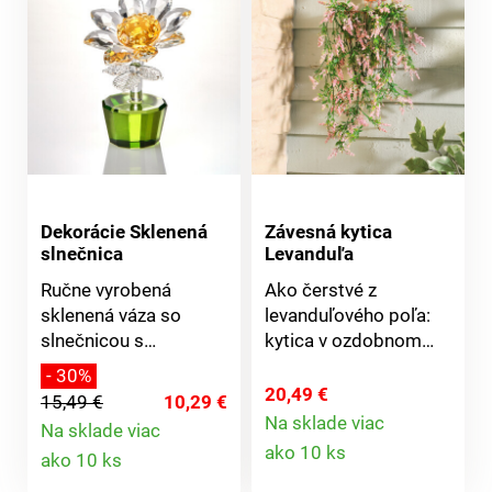
Dekorácie Sklenená
Závesná kytica
slnečnica
Levanduľa
Ručne vyrobená
Ako čerstvé z
sklenená váza so
levanduľového poľa:
slnečnicou s
kytica v ozdobnom
umeleckým fazetovým
kovovom nástennom
- 30%
brusom. Skutočný
koši - pripravená na
20,49 €
15,49 €
10,29 €
šperk, ktorý obohatí
aranžovanie. Prírodný
Na sklade viac
Na sklade viac
Detail
Vašu zbierku
kvetinový aranžmán s
Detail
ako 10 ks
ako 10 ks
skla.Sklo. Nápad na
dekoratívnym
produktu