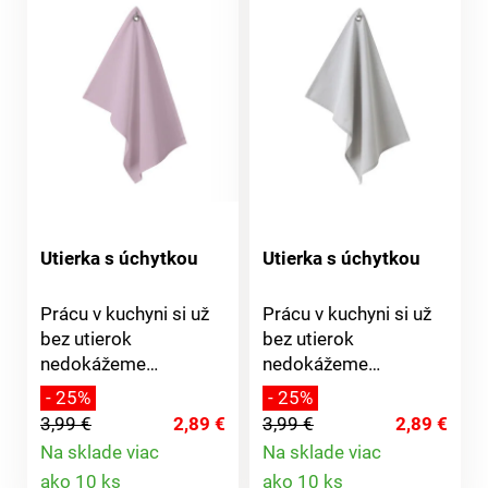
Utierka s úchytkou
Utierka s úchytkou
Prácu v kuchyni si už
Prácu v kuchyni si už
bez utierok
bez utierok
nedokážeme
nedokážeme
predstaviť. Plnia úlohu
predstaviť. Plnia úlohu
- 25%
- 25%
praktickú a zároveň
praktickú a zároveň
3,99 €
2,89 €
3,99 €
2,89 €
dokážu do kuchyne
dokážu do kuchyne
Na sklade viac
Na sklade viac
vniesť príjemný
vniesť príjemný
Detail
Detail
ako 10 ks
ako 10 ks