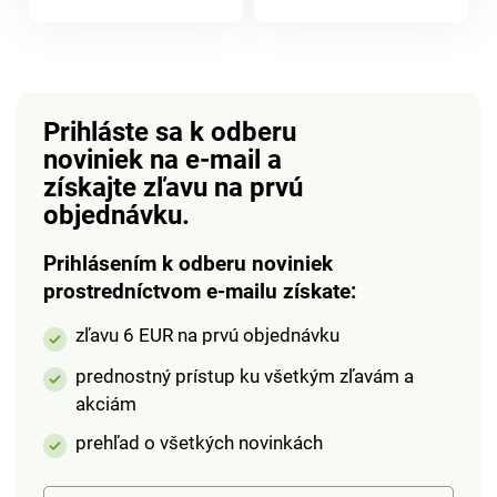
produktu
produktu
ohrievanie a
ruky. Teraz za super
servírovanie – bez
cenu! Možno prať na
rizika popálenia alebo
40 °C.
rozliatia.
Prihláste sa k odberu
noviniek na e-mail
a
získajte zľavu na prvú
objednávku.
Prihlásením k odberu noviniek
prostredníctvom e-mailu získate:
zľavu 6 EUR na prvú objednávku
prednostný prístup ku všetkým zľavám a
akciám
prehľad o všetkých novinkách