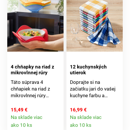
4 chňapky na riad z
12 kuchynských
mikrovlnnej rúry
utierok
Táto súprava 4
Doprajte si na
chňapiek na riad z
začiatku jari do vašej
mikrovlnnej rúry
kuchyne farbu a
spoľahlivo ochráni
sviežosť. Utierky
Vaše ruky pred
pestré, super
15,49 €
16,99 €
horúcimi polievkami,
absorpčné a bez
Na sklade viac
Na sklade viac
Detail
Detail
dusenými pokrmami a
vlákien - výborné na
ako 10 ks
ako 10 ks
podobne. Ideálne na
poháre, riad alebo na