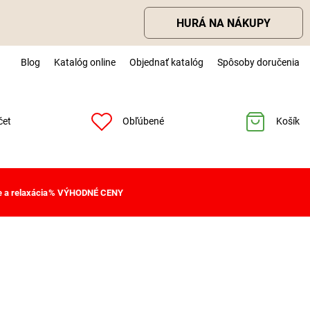
HURÁ NA NÁKUPY
Blog
Katalóg online
Objednať katalóg
Spôsoby doručenia
čet
Obľúbené
Košík
 a relaxácia
% VÝHODNÉ CENY