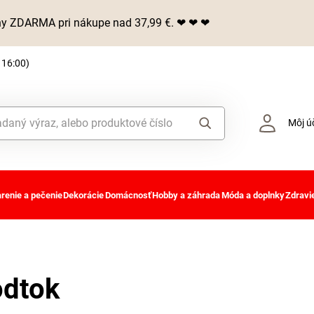
iny ZDARMA pri nákupe nad 37,99 €. ❤ ❤ ❤
 16:00)
Môj ú
renie a pečenie
Dekorácie
Domácnosť
Hobby a záhrada
Móda a doplnky
Zdravie
odtok