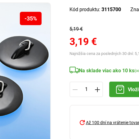
Kód produktu:
3115700
Zna
-35%
5,19 €
3,19 €
Najnižšia cena za posledných 30 dní:
5,
Na sklade viac ako 10 ks
(o
Vloži
Až 100 dní na vrátenie tova