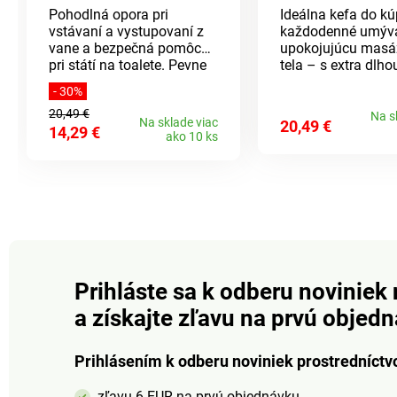
Pohodlná opora pri
Ideálna kefa do kú
vstávaní a vystupovaní z
každodenné umýva
vane a bezpečná pomôcka
upokojujúcu masá
pri státí na toalete. Pevne
tela – s extra dlho
drží na všetkých hladkých
rukoväťou. 4 kefo
- 30%
povrchoch a vďaka
nástavce: 1 silikó
20,49 €
upínacím páčkam sa
hlavica na jemné
Na s
Na sklade viac
20,49 €
14,29 €
ľahko uvoľňuje.
umývanie, 1 hlavic
ako 10 ks
mäkkými štetinam
hlboké čistenie a 
nástavec s pemzo
exfoliáciu, 1 luffa 
penovú kúpeľ. 2 rý
na výber, s rotácio
ABS/TPR, 37 x 7,5 
cm. Vyžaduje 4 AA
(nie sú súčasťou b
Prihláste sa k odberu noviniek 
a získajte zľavu na prvú objed
Prihlásením k odberu noviniek prostredníctv
zľavu 6 EUR na prvú objednávku