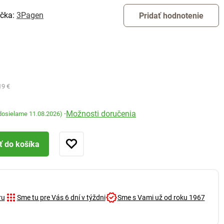
čka:
3Pagen
Pridať hodnotenie
19 €
Možnosti doručenia
-
dosielame 11.08.2026)
ť do košíka
ru
Sme tu pre Vás 6 dní v týždni
Sme s Vami už od roku 1967