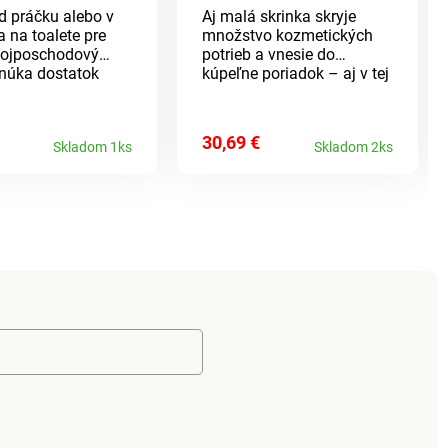
d práčku alebo v
Aj malá skrinka skryje
a na toalete pre
množstvo kozmetických
dvojposchodový
potrieb a vnesie do
onúka dostatok
kúpeľne poriadok – aj v tej
 priestoru bez
najmenšej. S otvorenou
y zaberal miesto.
poličkou a uzavretou
 medzi policami
skrinkou. Montáž bez
30,69 €
Skladom 1ks
Skladom 2ks
náradia, ľahké čistenie a
ideálna do vlhkého
prostredia. Vodeodolné
PVC. S otvorenou
priehradkou a skrinkou.
Kompaktné rozmery -
ideálne do malých kúpeľní.
Montáž bez použitia
náradia. Jednoduchá
údržba.