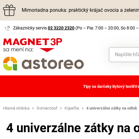
Mimoriadna ponuka: praktický krájač ovocia a zelen
Zákaznícky servis
02 3220 2320
(Po – Pia: 7:00 – 20:00, So 8:00 –
Tipy na darčeky
Bytový textil
Va
Hlavná stránka
>
Domácnosť
>
Kúpeľňa
>
4 univerzálne zátky na odtok
4 univerzálne zátky na 