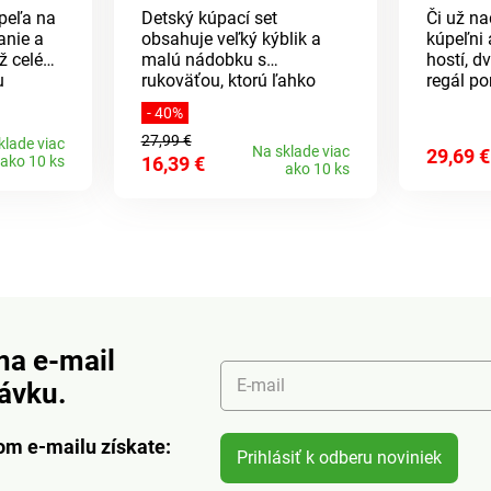
peľa na
Detský kúpací set
Či už na
nie a
obsahuje veľký kýblik a
kúpeľni 
ž celého
malú nádobku s
hostí, 
u
rukoväťou, ktorú ľahko
regál p
vé
využijete na oplachovanie
úložného
- 40%
nová
bábätka. Vanička má na
toho, ab
27,99 €
dne praktický odtok so
Rozstup
klade viac
Na sklade viac
29,69 €
ako 10 ks
16,39 €
a s
špuntom. Materiál: odolný
42 cm.
ako 10 ks
i na
plast. Rozmery: vanička 89
masáž, 1
x 52 x 27,5 cm, kýblik
u na
objem 13 l, nádobka
na
objem 1,5 l. Detský kúpací
chlosti
set Vanička, kýblik 13 l,
u 360°.
nádoba s rukoväťou 1,5 l
x 3,5
Praktická odtoková zátka
 batérie
alenia).
na e-mail
E-mail
návku.
om e-mailu získate:
Prihlásiť k odberu noviniek