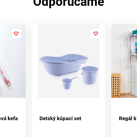
Odporúčame
ová kefa
Detský kúpací set
Regál k