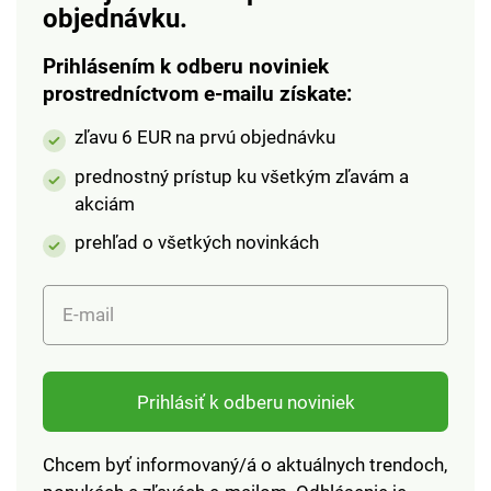
Nepriehľadné as
objednávku.
reflexným titánovo
strieborným
Prihlásením k odberu noviniek
povlakom. Účinne
prostredníctvom e-mailu získate:
blokuje slnečné svetlo
zľavu 6 EUR na prvú objednávku
cez čelné sklo.
Pomáha predchádzať
prednostný prístup ku všetkým zľavám a
poškodeniu materiálu
akciám
spôsobenému UV
žiarením v interiéri.
prehľad o všetkých novinkách
Kompaktne zložiteľné
na uloženie v kufri
E-mail
alebo pod sedadlom.
Prihlásiť k odberu noviniek
Chcem byť informovaný/á o aktuálnych trendoch,