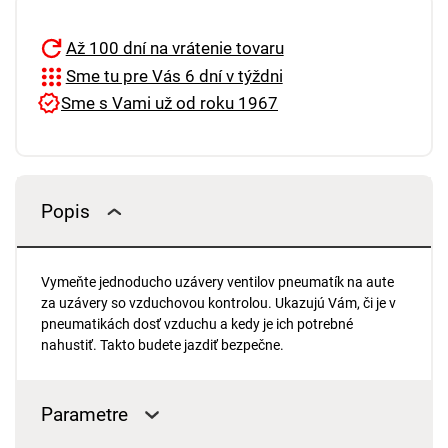
Až 100 dní na vrátenie tovaru
Sme tu pre Vás 6 dní v týždni
Sme s Vami už od roku 1967
Popis
Vymeňte jednoducho uzávery ventilov pneumatík na aute
za uzávery so vzduchovou kontrolou. Ukazujú Vám, či je v
pneumatikách dosť vzduchu a kedy je ich potrebné
nahustiť. Takto budete jazdiť bezpečne.
Parametre