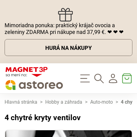
Mimoriadna ponuka: praktický krájač ovocia a
zeleniny ZDARMA pri nákupe nad 37,99 €. ❤ ❤ ❤
HURÁ NA NÁKUPY
Hlavná stránka
>
Hobby a záhrada
>
Auto-moto
>
4 chytr
4 chytré kryty ventilov