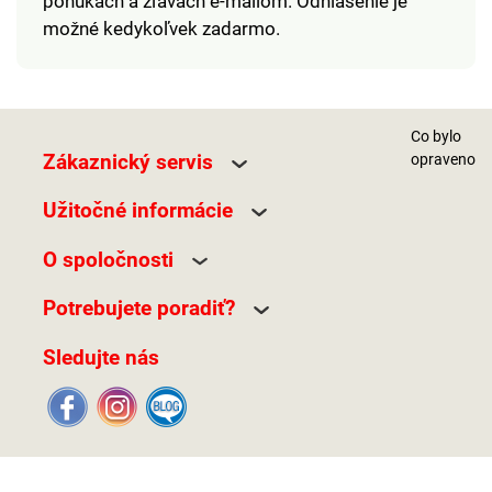
ponukách a zľavách e-mailom. Odhlásenie je
možné kedykoľvek zadarmo.
Co bylo
Zákaznický servis
opraveno
Užitočné informácie
O spoločnosti
Potrebujete poradiť?
Sledujte nás