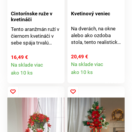
Cintorínske ruže v
Kvetinový veniec
kvetináči
Na dverách, na okne
Tento aranžmán ruží v
alebo ako ozdoba
čiernom kvetináči v
stola, tento realistický
sebe spája trvalú
krušpánový veniec
krásu a láskyplnú
zdobený kvetmi Vás
spomienku. V jemnej
20,49 €
16,49 €
bude tešiť mnoho
fialovej, ružovej a
Na sklade viac
Na sklade viac
Detail
rokov.
Detail
bielej farbe - odolné
ako 10 ks
ako 10 ks
voči počasiu a
produktu
produktu
nenáročné na údržbu.