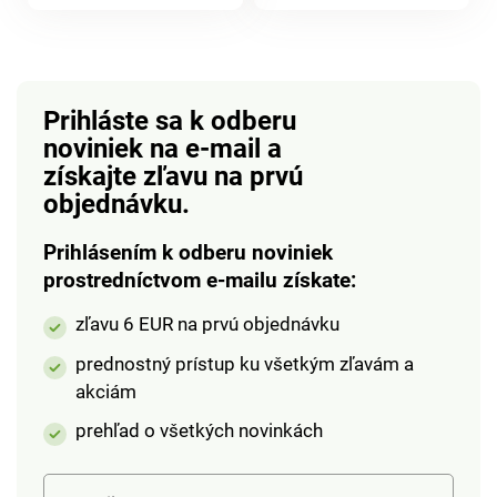
produktu
(nie sú súčasťou). 20
Vaším veľkonočným
teplých bielych LED
hitom na mnoho
diód. Na batérie. S 2
rokov. Prevádzka na 2
závesnými háčikmi.
tužkové batérie AA,
Gainsborough.
1,5 V (nie sú
Prihláste sa k odberu
súčasťou). 25 LED
noviniek na e-mail
a
diód. S časovačom.
získajte zľavu na prvú
Prevádzka na batérie.
objednávku.
Prihlásením k odberu noviniek
prostredníctvom e-mailu získate:
zľavu 6 EUR na prvú objednávku
prednostný prístup ku všetkým zľavám a
akciám
prehľad o všetkých novinkách