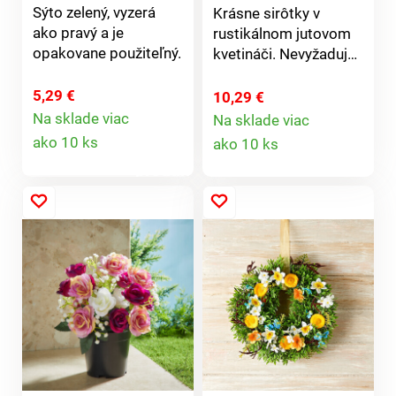
Sýto zelený, vyzerá
Krásne sirôtky v
ako pravý a je
rustikálnom jutovom
opakovane použiteľný.
kvetináči. Nevyžadujú
žiadnu starostlivosť
ani zalievanie a budú
5,29 €
10,29 €
Vás tešiť mnoho
Na sklade viac
Na sklade viac
Detail
Detail
rokov. Ako živá. Šetrí
ako 10 ks
ako 10 ks
prírodu. Eldo.
produktu
produktu