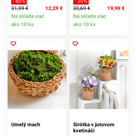
- 60%
- 30%
Vás. Nádherné kvety a
ako skutočné, ale bez
31,99 €
12,29 €
30,69 €
19,99 €
motýle sú ručne
starostlivosti.
Na sklade viac
Na sklade viac
naaranžované.
Detail
Detail
ako 10 ks
ako 10 ks
Organzové stužky
zdobia a farebne ladia.
produktu
produktu
Je úžasné, že tento
veniec nikdy
neodkvitne!
Umelý mach
Sirôtka v jutovom
kvetináči