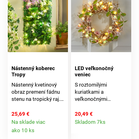
retiazky. Ako živý.
Nástenný koberec
LED veľkonočný
Tropy
veniec
Nástenný kvetinový
S roztomilými
obraz premení fádnu
kuriatkami a
stenu na tropický raj.
veľkonočnými
20 teplých bielych LED
vajíčkami žiari veniec v
diód vytvára večer
najkrajších farbách. S
25,69 €
20,49 €
Detail
útulnú atmosféru.
25 LED diódami a 6
Na sklade viac
Skladom 7ks
Detail
Prevádzka na 3
hodinovým
ako 10 ks
produktu
ceruzkové batérie AA
časovačom bude