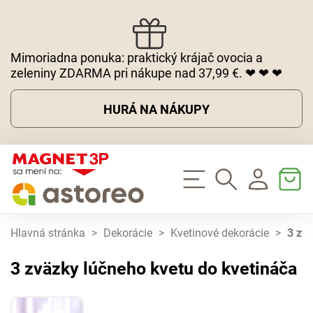
Mimoriadna ponuka: praktický krájač ovocia a
zeleniny ZDARMA pri nákupe nad 37,99 €. ❤ ❤ ❤
HURÁ NA NÁKUPY
Hlavná stránka
>
Dekorácie
>
Kvetinové dekorácie
>
3 zv
3 zväzky lúčneho kvetu do kvetináča