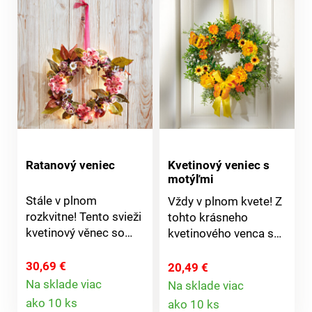
Ratanový veniec
Kvetinový veniec s
motýľmi
Stále v plnom
Vždy v plnom kvete! Z
rozkvitne! Tento svieži
tohto krásneho
kvetinový věnec so
kvetinového venca s
šifónovou mašľou a
farebne zladenými
10 LED diódami vždy
motýľmi a vzdušnou
30,69 €
20,49 €
upúta pozornosť.
mašľou budete mať
Na sklade viac
Na sklade viac
Detail
Prevádzka na 2
Detail
stále radosť.
ako 10 ks
ako 10 ks