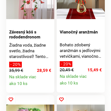
Závesný kôš s
Vianočný aranžmán
rododendronom
Bohato zdobený
Žiadna voda, žiadne
aranžmán s jedľovými
svetlo, žiadna
vetvičkami, vianočnou
starostlivosť! Tento
hviezdou a károvanou
prútený závesný kôš s
- 20%
- 20%
stuhou kvitne rok čo
farebným
20,49 €
15,49 €
35,99 €
28,59 €
rok.Na nerozoznanie
rododendronom Vás
Na sklade viac
Na sklade viac
od pravej jedle.
bude tešiť roky v
Detail
Detail
ako 10 ks
ako 10 ks
Bohato zdobené.
plnom kvete - aj v
Výška 50 cm.
produktu
tmavých kútoch.
produktu
Pripravené na
dekoráciu v závesnom
koši. Vrátane kovovej