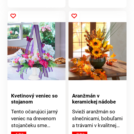
tužkové batérie AA,
produktu
produktu
1,5 V (nie sú
súčasťou). S 10 LED
diódami.
Kvetinový veniec so
Aranžmán v
stojanom
keramickej nádobe
Tento očarujúci jarný
Svieži aranžmán so
veniec na drevenom
slnečnicami, bobuľami
stojančeku sme
a trávami v kvalitnej
navrhli špeciálne pre
keramickej nádobe -