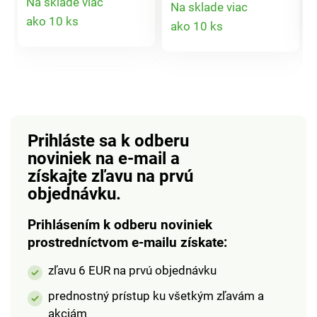
Na sklade viac
Na sklade viac
úžasne hodí k
Detail
Detail
ako 10 ks
ako 10 ks
akémukoľvek
produktu
oblečeniu.
produktu
Prihláste sa k odberu
noviniek na e-mail
a
získajte zľavu na prvú
objednávku.
Prihlásením k odberu noviniek
prostredníctvom e-mailu získate:
zľavu 6 EUR na prvú objednávku
prednostný prístup ku všetkým zľavám a
akciám