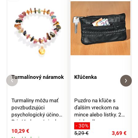
Turmalínový náramok
Kľúčenka
Turmalíny môžu mať
Puzdro na kľúče s
povzbudzujúci
ďalším vreckom na
psychologický účinok.
mince alebo lístky. 2
Prináša harmóniu do
priehradky so
- 30%
života a ich
zapínaním na zips.
10,29 €
5,29 €
3,69 €
rozmanitosť farieb sa