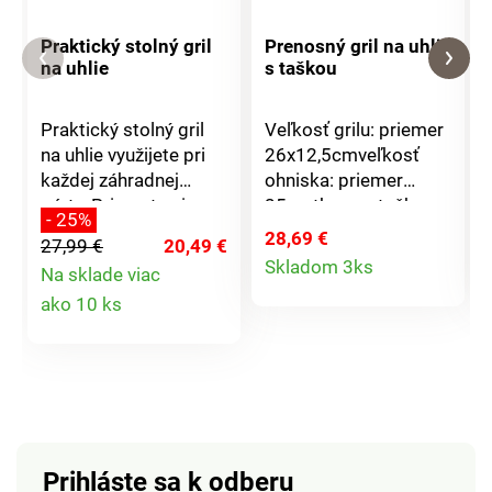
Praktický stolný gril
Prenosný gril na uhlie
na uhlie
s taškou
Praktický stolný gril
Veľkosť grilu: priemer
na uhlie využijete pri
26x12,5cmveľkosť
každej záhradnej
ohniska: priemer
párty. Pripravte si
25cmthermo taška
- 25%
ľahko a rýchlo
rozmer:
28,69 €
27,99 €
20,49 €
Detail
domáce burgre,
29,5x18,5cmthermo
Skladom 3ks
Na sklade viac
steaky alebo iné
taška na chladenie
Detail
produktu
ako 10 ks
dobroty. Veľkosť grilu:
nápojovchrómový
35,5cm. Veľkosť
roštPrenosný
produktu
ohniska 34cm. Výška
grilovacej plochy
22cm. Chrómový rošt,
veko.
Prihláste sa k odberu