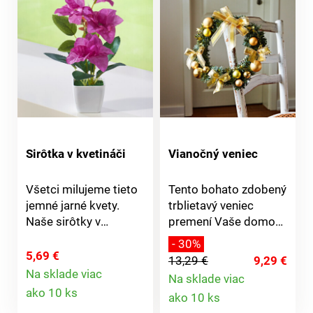
Sirôtka v kvetináči
Vianočný veniec
Všetci milujeme tieto
Tento bohato zdobený
jemné jarné kvety.
trblietavý veniec
Naše sirôtky v
premení Vaše domové
kvetináči sú na
dvere na slávnostnú
- 30%
nerozoznanie od
vianočnú bránu.
5,69 €
13,29 €
9,29 €
pravých a zostanú
Na sklade viac
Na sklade viac
Detail
stále v plnom kvete.
Detail
ako 10 ks
ako 10 ks