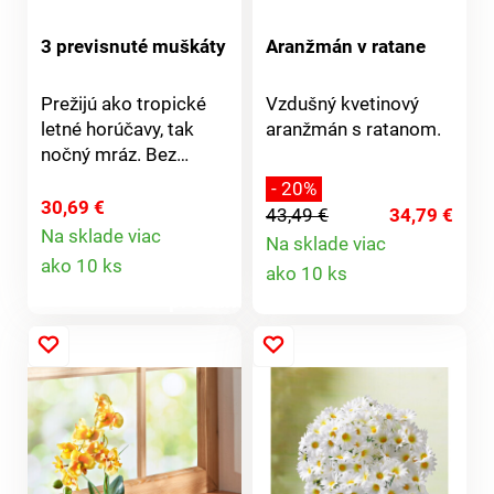
3 previsnuté muškáty
Aranžmán v ratane
Prežijú ako tropické
Vzdušný kvetinový
letné horúčavy, tak
aranžmán s ratanom.
nočný mráz. Bez
starostí so zalievaním!
- 20%
Plast/textil, odolný
30,69 €
43,49 €
34,79 €
voči poveternostným
Na sklade viac
Na sklade viac
Detail
vplyvom. Dodávame
Detail
ako 10 ks
ako 10 ks
bez kvetináča. 1x sv.
produktu
ružová, 1x ružová,
produktu
1xlila.