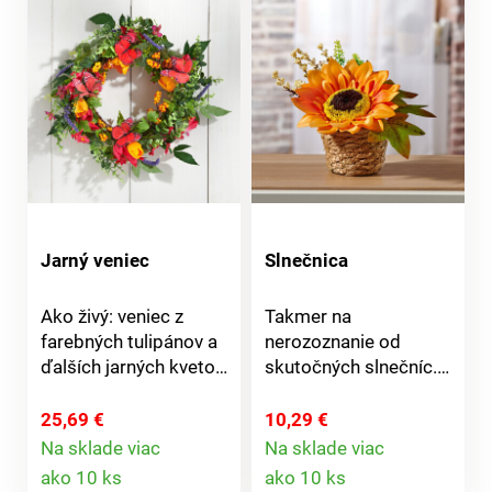
Jarný veniec
Slnečnica
Ako živý: veniec z
Takmer na
farebných tulipánov a
nerozoznanie od
ďalších jarných kvetov.
skutočných slnečníc.
Budete sa z neho tešiť
Tento košík so
celé roky. Vyzerá ako
sviežimi kvetmi je
25,69 €
10,29 €
pravý. Jednoduchá
skvelou
Na sklade viac
Na sklade viac
Detail
Detail
údržba. Eldo.
dekoráciou.Ako živé.
ako 10 ks
ako 10 ks