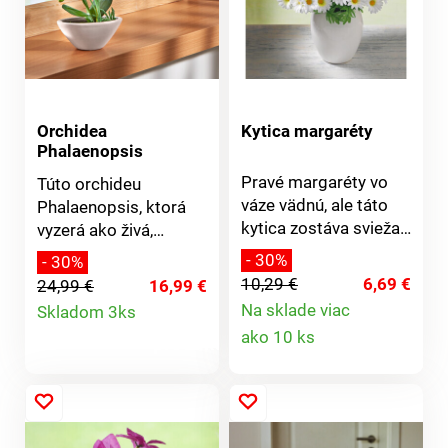
Orchidea
Kytica margaréty
Phalaenopsis
Pravé margaréty vo
Túto orchideu
váze vädnú, ale táto
Phalaenopsis, ktorá
kytica zostáva svieža.
vyzerá ako živá,
Bude Vám robiť
dodávame v
- 30%
- 30%
radosť dlhú dobu.
elegantnom
10,29 €
6,69 €
24,99 €
16,99 €
Dodávané bez vázy.
keramickom kvetináči.
Detail
Na sklade viac
Skladom 3ks
Zaručené bohatstvo
Detail
ako 10 ks
produktu
kvetov po dlhé roky.
produktu
Bude Vám robiť len
samú radosť a nepridá
žiadnu prácu.