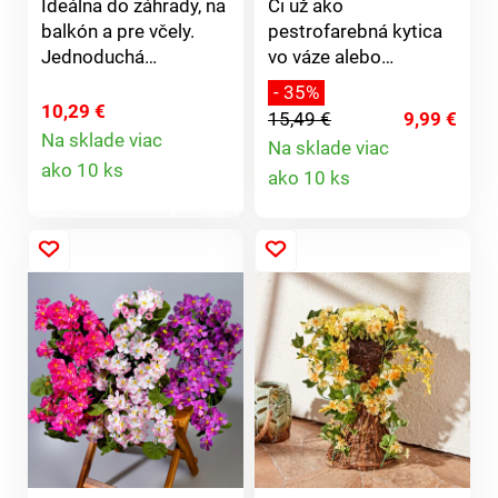
Ideálna do záhrady, na
Či už ako
balkón a pre včely.
pestrofarebná kytica
Jednoduchá
vo váze alebo
starostlivosť - dlhá
jednotlivo, zostávajú
- 35%
doba kvitnutia!
rovnako svieže ako v
10,29 €
15,49 €
9,99 €
deň, keď boli
Na sklade viac
Na sklade viac
Detail
odrezané. 4 vetvičky
Detail
ako 10 ks
ako 10 ks
kvetov v rôznych
produktu
farbách. Ako čerstvo
produktu
odtrhnuté. Ako pravé.
Dekoratívne ako
kytica aj jednotlivo.