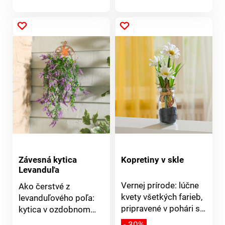
Vrátane košíka. Eldo.
produktu
produktu
Závesná kytica
Kopretiny v skle
Levanduľa
Vernej prírode: lúčne
Ako čerstvé z
kvety všetkých farieb,
levanduľového poľa:
pripravené v pohári s
kytica v ozdobnom
umelou zeminou - čím
kovovom nástennom
- 30%