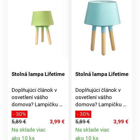
Stolná lampa Lifetime
Stolná lampa Lifetime
Doplňujúci článok v
Doplňujúci článok v
osvetlení vášho
osvetlení vášho
domova? Lampičku si
domova? Lampičku si
zamilujú nielen
zamilujú nielen
- 30%
- 30%
vyznávači
vyznávači
5,89 €
3,99 €
5,89 €
3,99 €
škandinávskeho štýlu.
škandinávskeho štýlu.
Na sklade viac
Na sklade viac
Neomylne vdýchne
Neomylne vdýchne
Detail
Detail
ako 10 ks
ako 10 ks