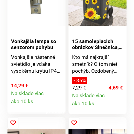
maximálne odolné
maximálne odolné
voči poveternostným
voči poveternostným
vplyvom. Zdroj: GU 10,
vplyvom. Zdroj: 2 x GU
max. 35W.
10, max. 2 x 20W.
Vonkajšia lampa so
15 samolepiacich
senzorom pohybu
obrázkov Slnečnica,
3-21 cm
Vonkajšie nástenné
Kto má najkrajší
svietidlo je vďaka
smetník? O tom niet
vysokému krytiu IP44
pochýb. Ozdobený
vhodné pre osvetlenie
pestrými motívmi
- 35%
vášho exteriéru.
bude Váš smetník
14,29 €
7,29 €
4,69 €
Uvítate ho všade tam,
vždy vyčnievať -
Na sklade viac
Na sklade viac
Detail
kde je po zotmení
zámena je vylúčená!
Detail
ako 10 ks
ako 10 ks
potrebné svetlo.
Nalepte podľa Vašej
produktu
Svietidlo osvetľuje
fantázie.
produktu
smerom hore a dole.
Posvietiť si tak
môžete na prístupové