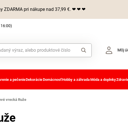
iny ZDARMA pri nákupe nad 37,99 €. ❤ ❤ ❤
 16:00)
Môj ú
renie a pečenie
Dekorácie
Domácnosť
Hobby a záhrada
Móda a doplnky
Zdravie
ové vrecká Ruže
uže