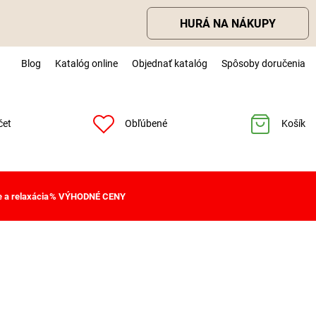
HURÁ NA NÁKUPY
Blog
Katalóg online
Objednať katalóg
Spôsoby doručenia
čet
Obľúbené
Košík
 a relaxácia
% VÝHODNÉ CENY