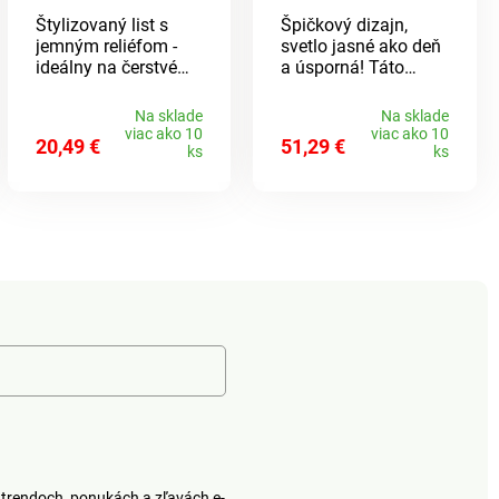
rozptýli tlmené svetlo
Štylizovaný list s
Špičkový dizajn,
do príjemnej nálady.
jemným reliéfom -
svetlo jasné ako deň
Vypínač je
ideálny na čerstvé
a úsporná! Táto
umiestnený na
kvetiny aj sušené
tenká stojaca lampa
prívodnej šnúre dlhej
kytice. Táto váza je
LED Vám bude vždy
1,2 m. Svietidlo je
Na sklade
Na sklade
taktiež samostatným
poruke: pri čítaní,
osadené päticou E14
viac ako 10
viac ako 10
20,49 €
51,29 €
elegantným
písaní, manuálnej
pre zdroj o
ks
ks
dizajnovým kúskom.
práci atď. 2 úrovne
maximálnom príkone
jasu. Otočná o 360°.
1x 9/25 W. Žiarovka
nie je súčasťou
dodávky.
trendoch, ponukách a zľavách e-