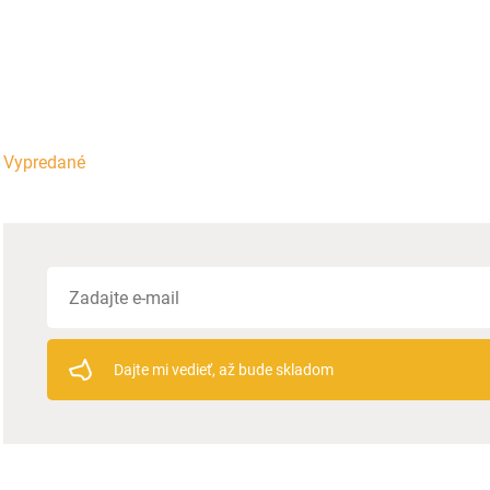
Vypredané
Dajte mi vedieť, až bude skladom