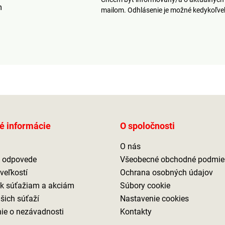
senzora je až 8 m,
m
mailom. Odhlásenie je možné kedykoľv
uhlový rozsah 90 °.
Časové oneskorenie
senzora až 5 min.
Svietidlo je
maximálne odolné
voči poveternostným
vplyvom. Zdroj: 2 x
GU 10, max. 2 x 35W.
é informácie
O spoločnosti
O nás
a odpovede
Všeobecné obchodné podmie
veľkostí
Ochrana osobných údajov
 k súťažiam a akciám
Súbory cookie
ašich súťaží
Nastavenie cookies
ie o nezávadnosti
Kontakty