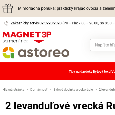
Mimoriadna ponuka: praktický krájač ovocia a zelen
Zákaznícky servis
02 3220 2320
(Po – Pia: 7:00 – 20:00, So 8:00 –
Tipy na darčeky
Bytový textil
Va
Hlavná stránka
>
Domácnosť
>
Bytové doplnky a dekorácie
>
2 levanduľ
2 levanduľové vrecká R