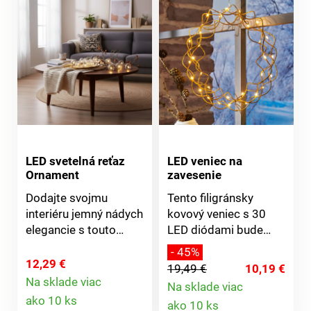
LED svetelná reťaz
LED veniec na
Ornament
zavesenie
Dodajte svojmu
Tento filigránsky
interiéru jemný nádych
kovový veniec s 30
elegancie s touto
LED diódami bude
štýlovou LED
skutočnou ozdobou
- 45%
svetelnou reťazou.
Vášho okna. Pre
12,29 €
19,49 €
10,19 €
Pozostáva z desiatich
slávnostnú vianočnú
Na sklade viac
Na sklade viac
Detail
sklenených gulí v tvare
náladu.Filigránsky +
Detail
ako 10 ks
ako 10 ks
kvapiek, ktoré sú
starostlivé