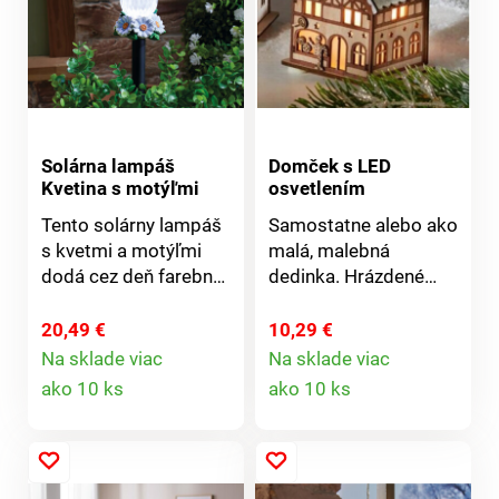
Solárna lampáš
Domček s LED
Kvetina s motýľmi
osvetlením
Tento solárny lampáš
Samostatne alebo ako
s kvetmi a motýľmi
malá, malebná
dodá cez deň farebné
dedinka. Hrázdené
akcenty av noci zaleje
domy pozývajú na
Vaše záhony a
výzdobu. Čím viac,
20,49 €
10,29 €
záhradné cesty teplým
tým krajší je efekt -
Na sklade viac
Na sklade viac
Detail
Detail
bielym svetlom. V noci
nielen na Vianoce!
ako 10 ks
ako 10 ks
svieti teplou bielou
produktu
produktu
farbou. Gainsborough.
Solárny pohon.