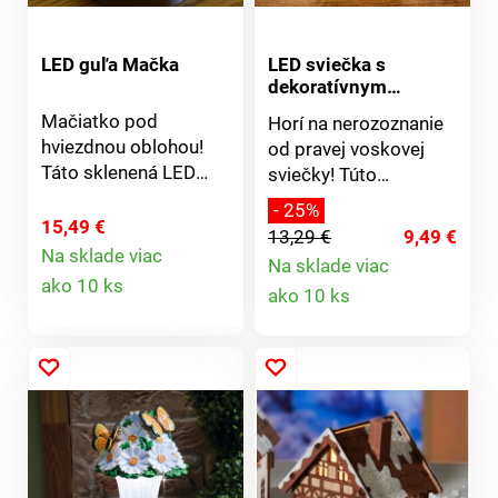
exteriéru. S USB
nebezpečenstva
konektorom.
požiaru. Na zavesenie
aj postavenie.
LED guľa Mačka
LED sviečka s
dekoratívnym
čečinou
Mačiatko pod
Horí na nerozoznanie
hviezdnou oblohou!
od pravej voskovej
Táto sklenená LED
sviečky! Túto
guľa vykúzli na strope
dekoratívnu LED
- 25%
svetelné kužele a
sviečku môžete
15,49 €
13,29 €
9,49 €
zaleje každú
nechať bez obáv
Na sklade viac
Na sklade viac
Detail
miestnosť teplou,
horieť. Plast/kov, Ø 15
Detail
ako 10 ks
ako 10 ks
atmosférickou žiarou.
cm. Sviečka Ø 7,5 cm,
produktu
Sklo. Vrátane drevenej
výška 10 cm.
produktu
základne. S
Prevádzka na 2
vypínačom. Eldo.
ceruzkové batérie AA,
1,5 V (nie sú
súčasťou). LED