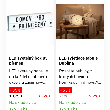
LED svetelný box 85
LED svietiace tabule
písmen
Bublina
LED svetelný panel je
Poznáte bubliny, z
do každého interiéru
ktorých hovoria
skvelý a zaujímavý
komiksoví hrdinovia?
doplnok. Vedeli ste, že
Máme pre vás práve
- 35%
- 65%
za vás dokáže
takú, podsvietenú 5
10,79 €
6,59 €
7,99 €
2,79 €
oznámiť takmer
LED diódami. A vôbec
Na sklade viac
Na sklade viac
čokoľvek? A to
nemusí zostať
Detail
Detail
ako 10 ks
ako 10 ks