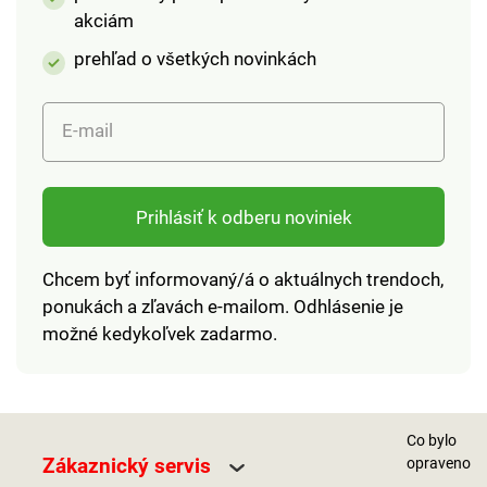
akciám
prehľad o všetkých novinkách
E-mail
Prihlásiť k odberu noviniek
Chcem byť informovaný/á o aktuálnych trendoch,
ponukách a zľavách e-mailom. Odhlásenie je
možné kedykoľvek zadarmo.
Co bylo
Zákaznický servis
opraveno