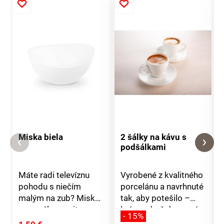
Miska biela
2 šálky na kávu s
podšálkami
Máte radi televíznu
Vyrobené z kvalitného
pohodu s niečím
porcelánu a navrhnuté
malým na zub? Miska
tak, aby potešilo –
z pevného a pritom
krásny darček pre vás
- 15%
ľahkého akrylu sa
alebo niekoho