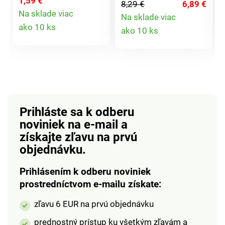
1,59 €
8,29 €
6,89 €
skvele hodí pre
výnimočného.
Na sklade viac
Na sklade viac
servírovanie sušienok,
Detail
Detail
ako 10 ks
ako 10 ks
orieškov alebo olív.
produktu
Nie je ľahké ju rozbiť a
produktu
je odolná proti
poškriabaniu. Vďaka
antibakteriálnej
úprave je vhodná pre
každodenné použitie.
Prihláste sa k odberu
Ľahko ju umyte aj v
noviniek na e-mail
a
umývačke
získajte zľavu na prvú
riadu.Rozmery: šírka
14cm, dĺžka 16,5cm,
objednávku.
výška 8cm.
Prihlásením k odberu noviniek
prostredníctvom e-mailu získate:
zľavu 6 EUR na prvú objednávku
prednostný prístup ku všetkým zľavám a