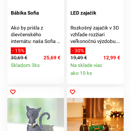
Bábika Sofia
LED zajačik
Ako by prišla z
Rozkošný zajačik v 3D
dievčenského
vzhľade rozžiari
internátu: naša Sofia s
veľkonočnú výzdobu.
klobúkom a
4 LED diódy zaistia
- 15%
- 30%
kockovanými šatami
nepriame osvetlenie s
30,69 €
25,69 €
19,49 €
12,99 €
pod sakom. Svojimi
trblietavým efektom.
Detail
Skladom 3ks
Na sklade viac
červenozlatými
Prevádzka na 2 mikro
Detail
ako 10 ks
produktu
kučerami a zelenými
batérie AAA (nie sú
očami nás všetkých
súčasťou).
produktu
očaruje. Vrátane
stojana. Kvalitná
zberateľská bábika v
retro štýle. Oblečená s
veľkým dôrazom na
detail. Tvár + ruky z
porcelánu. S