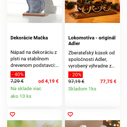
klobúkom a
zodpovedajúcou
taškou.
Dekorácie Mačka
Lokomotíva - originál
Adler
Nápad na dekoráciu z
Zberateľský kúsok od
plsti na stabilnom
spoločnosti Adler,
drevenom podstavci:
vyrobený výhradne z
očarujúca mačacia
kovu: originálna
- 40%
- 20%
mama s mačiatkom. S
nostalgická
7,29 €
od 4,19 €
97,19 €
77,75 €
perlovým
lokomotíva. Vyrobené
Detail
Na sklade viac
Skladom 1ks
náhrdelníkom a
so zmyslom pre
Detail
ako 10 ks
produktu
zvončekom. Patria k
detail.
sebe!
produktu