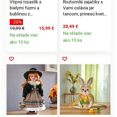
Vtipný trpaslík s
Roztomilé zajačiky s
bielymi fúzmi a
Vami oslávia jar
bublinou z
tancom, prinesú kvety
krakelovaného skla,
a vyčaria úsmev na
- 20%
ktorá sa rozžiari,
tvári.
20,49 €
19,99 €
15,99 €
akonáhle zapadne
Na sklade viac
Na sklade viac
Detail
slnko. Solárny pohon.
Detail
ako 10 ks
ako 10 ks
Sklenená bublina je z
produktu
krakelovaného skla.
produktu
Odolné voči počasiu.
Gainsborough.