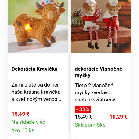
Dekorácia Kravička
dekorácie Vianočné
myšky
Zamilujete sa do nej:
Tieto 2 vianočné
naša krásna kravička
myšky zvedavo
s kvetinovým vencom
sledujú sviatočný
a žiarivou lienkou –
zhon. V kuchárskych
- 30%
jednoducho
čiapočkách, s
15,49 €
15,49 €
10,29 €
neodolateľná! Vrátane
pruhovanými
Detail
Na sklade viac
Skladom 5ks
Detail
2 batérií LR44. Lienka
textilnými nôžkami.
ako 10 ks
produktu
svieti. Prevádzka na