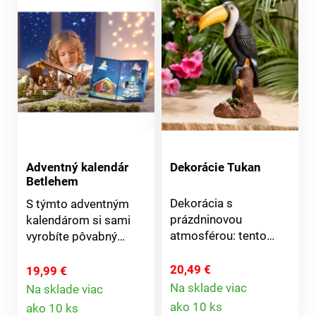
Adventný kalendár
Dekorácie Tukan
Betlehem
Dekorácia s
S týmto adventným
prázdninovou
kalendárom si sami
atmosférou: tento
vyrobíte pôvabný
farebný tukan vnesie
betlehem. Každý deň
na vašu terasu alebo
do Vianoc má tento
20,49 €
19,99 €
na balkón kúsok
adventný kalendár
Na sklade viac
Na sklade viac
Detail
exotiky. Hrdo sedí na
Detail
pripravenú novú
ako 10 ks
ako 10 ks