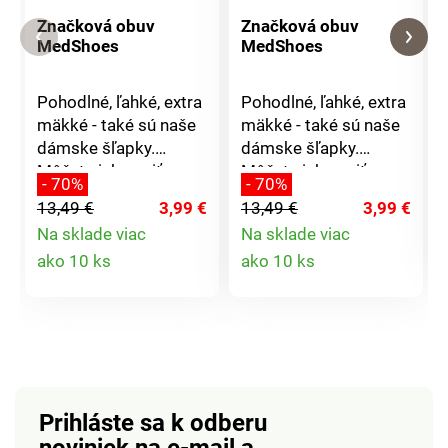
Značková obuv
Značková obuv
MedShoes
MedShoes
Pohodlné, ľahké, extra
Pohodlné, ľahké, extra
mäkké - také sú naše
mäkké - také sú naše
dámske šľapky.
dámske šľapky.
Môžete ich nosiť
Môžete ich nosiť
- 70%
- 70%
doma alebo do nich
doma alebo do nich
13,49 €
3,99 €
13,49 €
3,99 €
jednoducho vkĺznete a
jednoducho vkĺznete a
Na sklade viac
Na sklade viac
vyjdete na záhradu.
vyjdete na záhradu.
Detail
Detail
ako 10 ks
ako 10 ks
Majú skvelé
Majú skvelé
odvetrávanie a ľahko
odvetrávanie a ľahko
produktu
produktu
sa obúvajú, ďalšou
sa obúvajú, ďalšou
výhodou je aj ľahká
výhodou je aj ľahká
údržba. Klinový
údržba. Klinový
podpätok má výšku
podpätok má výšku
cca 4 cm.Materiál:
cca 4 cm.Materiál:
Prihláste sa k odberu
EVA
EVA
noviniek na e-mail
a
(Etylénvinylacetát),
(Etylénvinylacetát),