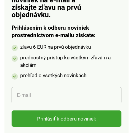
získajte zľavu na prvú
jedná sa o elastický
jedná sa o elastický
materiál, ktorý sa
materiál, ktorý sa
objednávku.
podobá gume, napriek
podobá gume, napriek
tomu je extrémne
tomu je extrémne
Prihlásením k odberu noviniek
trvanlivý.Veľkosť: 36 -
trvanlivý.Veľkosť: 36 -
prostredníctvom e-mailu získate:
41 (doporučujeme
41 (doporučujeme
zľavu 6 EUR na prvú objednávku
kupovať o číslo
kupovať o číslo
väčšie).
väčšie).
prednostný prístup ku všetkým zľavám a
akciám
prehľad o všetkých novinkách
E-mail
Prihlásiť k odberu noviniek