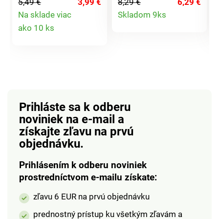
5,49 €
3,99 €
8,29 €
6,29 €
saténovými uchami -
Detail
Na sklade viac
Skladom 9ks
ideálne na malé aj
Detail
ako 10 ks
veľké darčeky.
produktu
produktu
Prihláste sa k odberu
noviniek na e-mail
a
získajte zľavu na prvú
objednávku.
Prihlásením k odberu noviniek
prostredníctvom e-mailu získate:
zľavu 6 EUR na prvú objednávku
prednostný prístup ku všetkým zľavám a