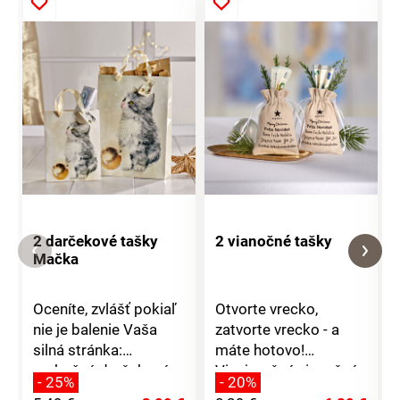
2 darčekové tašky
2 vianočné tašky
Mačka
Oceníte, zvlášť pokiaľ
Otvorte vrecko,
nie je balenie Vaša
zatvorte vrecko - a
silná stránka:
máte hotovo!
rozkošné darčekové
Viacjazyčné vianočné
- 25%
- 20%
tašky s lesklými
priania sú súčasťou.